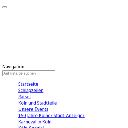
Mein KStA
Meine Artikel
Meine Region
Meine Newsletter
Mein KStA PLUS
Mein E-Paper
Navigation
Startseite
Schlagzeilen
Rätsel
Köln und Stadtteile
Unsere Events
150 Jahre Kölner Stadt-Anzeiger
Karneval in Köln