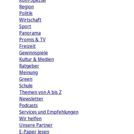
Köln-Spezial
Region
Politik
Wirtschaft
Sport
Panorama
Promis & TV
Freizeit
Gewinnspiele
Kultur & Medien
Ratgeber
Meinung
Green
Schule
Themen von A bis Z
Newsletter
Podcasts
Services und Empfehlungen
Wir helfen
Unsere Partner
E-Paper lesen