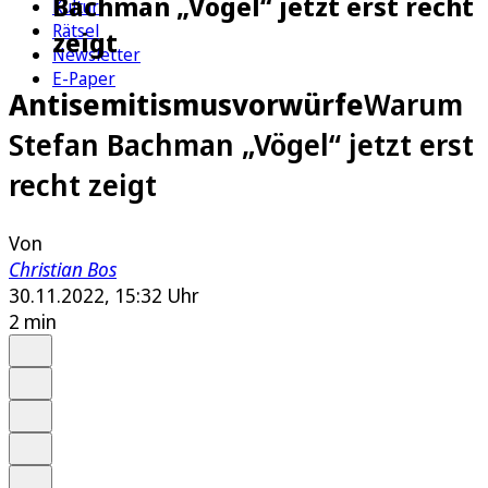
Bachman „Vögel“ jetzt erst recht
Kultur
Rätsel
zeigt
Newsletter
E-Paper
Antisemitismusvorwürfe
Warum
Stefan Bachman „Vögel“ jetzt erst
recht zeigt
Von
Christian Bos
30.11.2022, 15:32 Uhr
2 min
Auf Google bevorzugen
Anhören
Schrift
Merken
Drucken