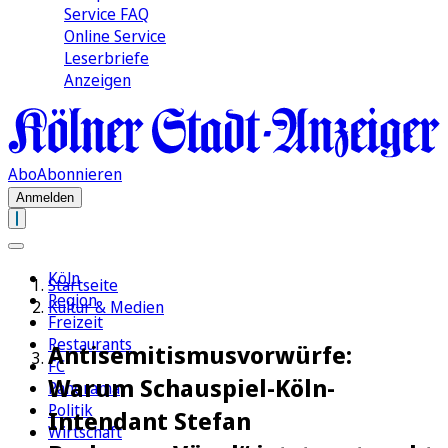
Service FAQ
Online Service
Leserbriefe
Anzeigen
Abo
Abonnieren
Anmelden
Köln
Startseite
Region
Kultur & Medien
Freizeit
Restaurants
Antisemitismusvorwürfe:
FC
Warum Schauspiel-Köln-
Panorama
Politik
Intendant Stefan
Wirtschaft