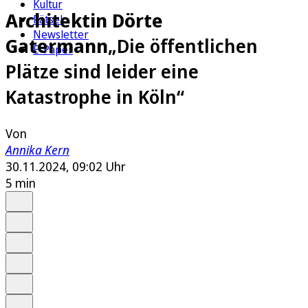
Kultur
Architektin Dörte
Rätsel
Newsletter
Gatermann
„Die öffentlichen
E-Paper
Plätze sind leider eine
Katastrophe in Köln“
Von
Annika Kern
30.11.2024, 09:02 Uhr
5 min
Auf Google bevorzugen
Anhören
Schrift
Merken
Drucken
Teilen