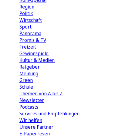
Köln-Spezial
Region
Politik
Wirtschaft
Sport
Panorama
Promis & TV
Freizeit
Gewinnspiele
Kultur & Medien
Ratgeber
Meinung
Green
Schule
Themen von A bis Z
Newsletter
Podcasts
Services und Empfehlungen
Wir helfen
Unsere Partner
E-Paper lesen