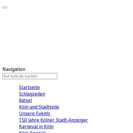
Mein KStA
Meine Artikel
Meine Region
Meine Newsletter
Mein KStA PLUS
Mein E-Paper
Navigation
Startseite
Schlagzeilen
Rätsel
Köln und Stadtteile
Unsere Events
150 Jahre Kölner Stadt-Anzeiger
Karneval in Köln