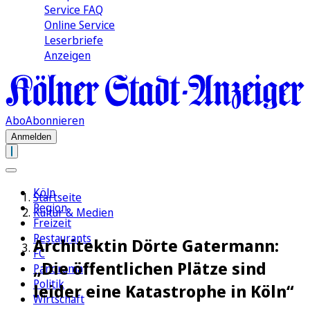
Service FAQ
Online Service
Leserbriefe
Anzeigen
Abo
Abonnieren
Anmelden
Köln
Startseite
Region
Kultur & Medien
Freizeit
Restaurants
Architektin Dörte Gatermann:
FC
„Die öffentlichen Plätze sind
Panorama
Politik
leider eine Katastrophe in Köln“
Wirtschaft