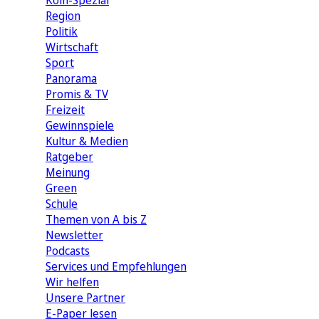
Köln-Spezial
Region
Politik
Wirtschaft
Sport
Panorama
Promis & TV
Freizeit
Gewinnspiele
Kultur & Medien
Ratgeber
Meinung
Green
Schule
Themen von A bis Z
Newsletter
Podcasts
Services und Empfehlungen
Wir helfen
Unsere Partner
E-Paper lesen