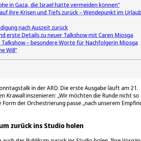
phe in Gaza, die Israel hätte vermeiden können“
 auf ihre Krisen und Tiefs zurück – Wendepunkt im Urlau
digung nach Auszeit zurück
 erste Details zu neuer Talkshow mit Caren Miosga
e Talkshow – besondere Worte für Nachfolgerin Miosga
e Will“
onntagstalk in der ARD. Die erste Ausgabe läuft am 21.
nen Krawall inszenieren: „Wir möchten die Runde nicht so
ese Form der Orchestrierung passe „nach unserem Empfin
m zurück ins Studio holen
uch das Publikum zurück ins Studio holen. Ihre Vorgän