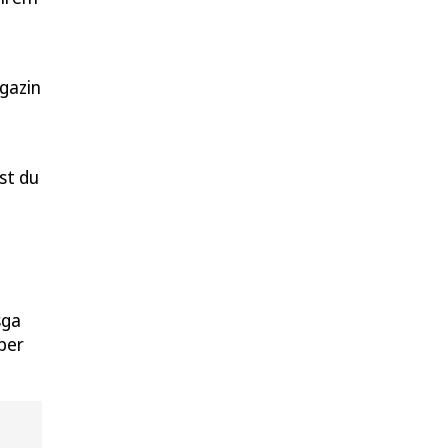
gazin
st du
sga
ber