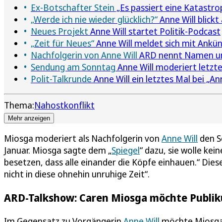
Ex-Botschafter Stein
„Es passiert eine Katastro
„Werde ich nie wieder glücklich?“
Anne Will blickt
Neues Projekt
Anne Will startet Politik-Podcast
„Zeit für Neues“
Anne Will meldet sich mit Ankün
Nachfolgerin von Anne Will
ARD nennt Namen und
Sendung am Sonntag
Anne Will moderiert letzt
Polit-Talkrunde
Anne Will ein letztes Mal bei „Ann
Thema:
Nahostkonflikt
Mehr anzeigen
Miosga moderiert als Nachfolgerin von
Anne Will
den S
Januar. Miosga sagte dem „
Spiegel
“ dazu, sie wolle kei
besetzen, dass alle einander die Köpfe einhauen.“ Di
nicht in diese ohnehin unruhige Zeit“.
ARD-Talkshow: Caren Miosga möchte Publiku
Im Gegensatz zu Vorgängerin
Anne Will
möchte Miosga a