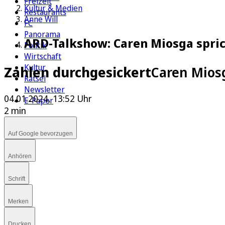
Freizeit
Kultur & Medien
Restaurants
Anne Will
FC
Panorama
ARD-Talkshow: Caren Miosga spric
Politik
Wirtschaft
Kultur
Zahlen durchgesickert
Caren Mios
Rätsel
Newsletter
04.01.2024, 13:52 Uhr
E-Paper
2 min
Auf Google bevorzugen
Anhören
Schrift
Merken
Drucken