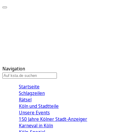
Mein KStA
Meine Artikel
Meine Region
Meine Newsletter
Mein KStA PLUS
Mein E-Paper
Navigation
Startseite
Schlagzeilen
Rätsel
Köln und Stadtteile
Unsere Events
150 Jahre Kölner Stadt-Anzeiger
Karneval in Köln