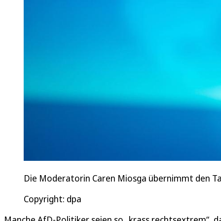
Die Moderatorin Caren Miosga übernimmt den Talks
Copyright: dpa
Manche AfD-Politiker seien so „krass rechtsextrem“, da