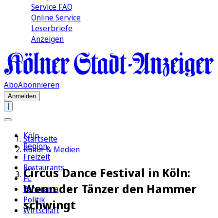
Service FAQ
Online Service
Leserbriefe
Anzeigen
Abo
Abonnieren
Anmelden
Köln
Startseite
Region
Kultur & Medien
Freizeit
Restaurants
Circus Dance Festival in Köln:
FC
Wenn der Tänzer den Hammer
Panorama
Politik
schwingt
Wirtschaft