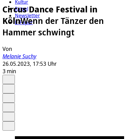
Kultur
Circus Dance Festival in
Rätsel
Newsletter
Köln
Wenn der Tänzer den
E-Paper
Hammer schwingt
Von
Melanie Suchy
26.05.2023, 17:53 Uhr
3 min
Auf Google bevorzugen
Anhören
Schrift
Merken
Drucken
Teilen