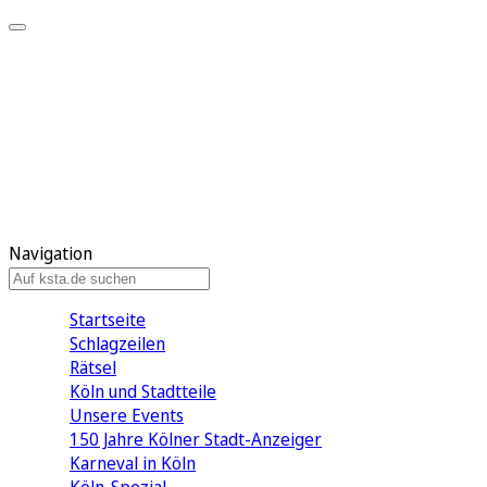
Mein KStA
Meine Artikel
Meine Region
Meine Newsletter
Mein KStA PLUS
Mein E-Paper
Navigation
Startseite
Schlagzeilen
Rätsel
Köln und Stadtteile
Unsere Events
150 Jahre Kölner Stadt-Anzeiger
Karneval in Köln