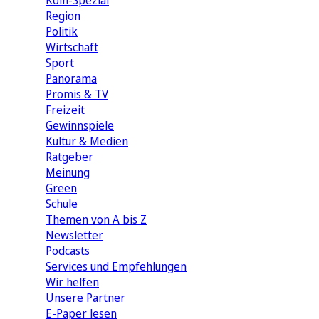
Köln-Spezial
Region
Politik
Wirtschaft
Sport
Panorama
Promis & TV
Freizeit
Gewinnspiele
Kultur & Medien
Ratgeber
Meinung
Green
Schule
Themen von A bis Z
Newsletter
Podcasts
Services und Empfehlungen
Wir helfen
Unsere Partner
E-Paper lesen