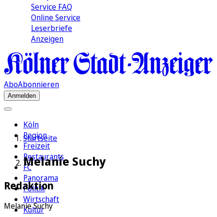
Service FAQ
Online Service
Leserbriefe
Anzeigen
Abo
Abonnieren
Anmelden
Köln
Region
Startseite
Freizeit
Restaurants
Melanie Suchy
FC
Panorama
Redaktion
Politik
Wirtschaft
Melanie Suchy
Kultur