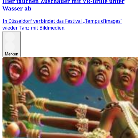
Hier tauchen Zuschauer mit VR-Brille unter
Wasser ab
In Düsseldorf verbindet das Festival „Temps d’images“
wieder Tanz mit Bildmedien.
Merken