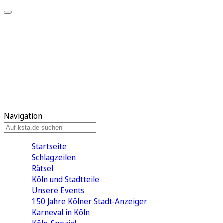
Mein KStA
Meine Artikel
Meine Region
Meine Newsletter
Mein KStA PLUS
Mein E-Paper
Navigation
Startseite
Schlagzeilen
Rätsel
Köln und Stadtteile
Unsere Events
150 Jahre Kölner Stadt-Anzeiger
Karneval in Köln