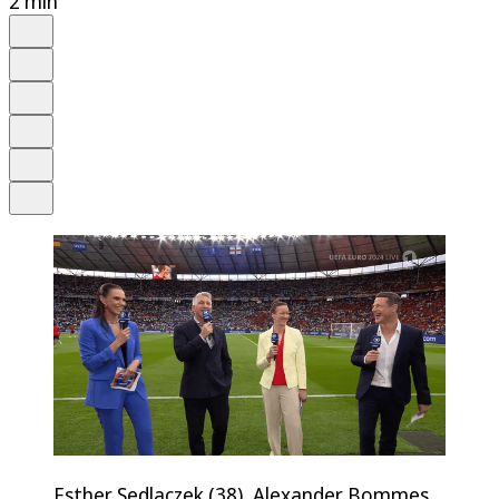
2 min
Auf Google bevorzugen
Anhören
Schrift
Merken
Drucken
Teilen
Esther Sedlaczek (38), Alexander Bommes