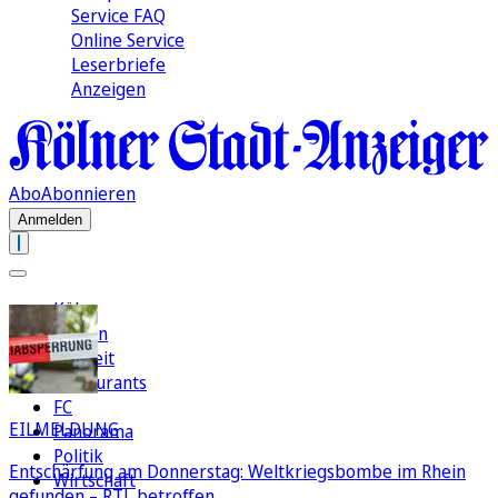
Service FAQ
Online Service
Leserbriefe
Anzeigen
Abo
Abonnieren
Anmelden
Köln
Region
Freizeit
Restaurants
FC
EILMELDUNG
Panorama
Politik
Entschärfung am Donnerstag: Weltkriegsbombe im Rhein
Wirtschaft
gefunden – RTL betroffen