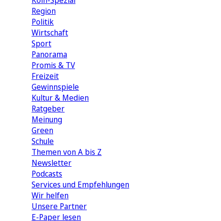
Köln-Spezial
Region
Politik
Wirtschaft
Sport
Panorama
Promis & TV
Freizeit
Gewinnspiele
Kultur & Medien
Ratgeber
Meinung
Green
Schule
Themen von A bis Z
Newsletter
Podcasts
Services und Empfehlungen
Wir helfen
Unsere Partner
E-Paper lesen