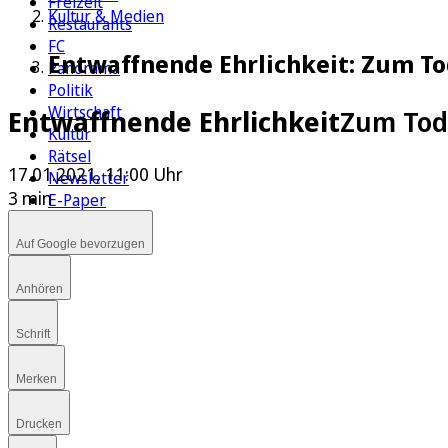
Freizeit
Kultur & Medien
Restaurants
FC
Entwaffnende Ehrlichkeit: Zum To
Panorama
Politik
Wirtschaft
Entwaffnende Ehrlichkeit
Zum Tod 
Kultur
Rätsel
17.01.2021, 11:00 Uhr
Newsletter
3 min
E-Paper
Auf Google bevorzugen
Anhören
Schrift
Merken
Drucken