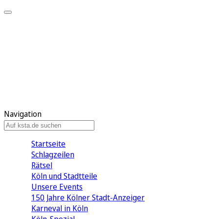
Mein KStA
Meine Artikel
Meine Region
Meine Newsletter
Mein KStA PLUS
Mein E-Paper
Navigation
Startseite
Schlagzeilen
Rätsel
Köln und Stadtteile
Unsere Events
150 Jahre Kölner Stadt-Anzeiger
Karneval in Köln