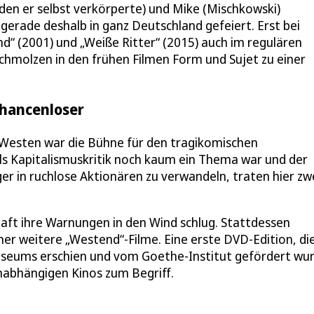
(den er selbst verkörperte) und Mike (Mischkowski)
erade deshalb in ganz Deutschland gefeiert. Erst bei
d“ (2001) und „Weiße Ritter“ (2015) auch im regulären
hmolzen in den frühen Filmen Form und Sujet zu einer
hancenloser
r Westen war die Bühne für den tragikomischen
ls Kapitalismuskritik noch kaum ein Thema war und der
er in ruchlose Aktionären zu verwandeln, traten hier zw
haft ihre Warnungen in den Wind schlug. Stattdessen
mmer weitere „Westend“-Filme. Eine erste DVD-Edition, di
seums erschien und vom Goethe-Institut gefördert wur
nabhängigen Kinos zum Begriff.