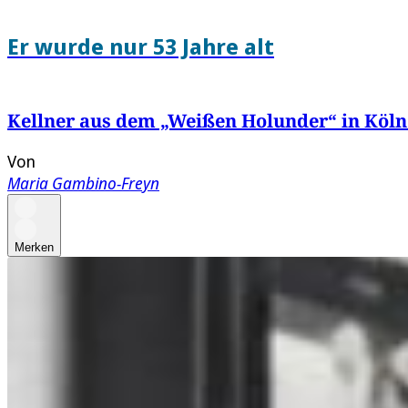
Er wurde nur 53 Jahre alt
Kellner aus dem „Weißen Holunder“ in Köln
Von
Maria Gambino-Freyn
Merken