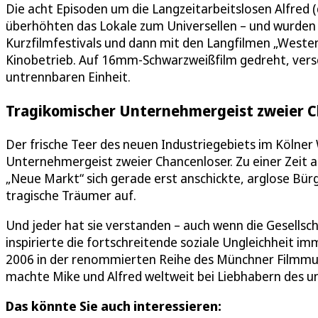
Die acht Episoden um die Langzeitarbeitslosen Alfred 
überhöhten das Lokale zum Universellen – und wurden g
Kurzfilmfestivals und dann mit den Langfilmen „Westen
Kinobetrieb. Auf 16mm-Schwarzweißfilm gedreht, versc
untrennbaren Einheit.
Tragikomischer Unternehmergeist zweier C
Der frische Teer des neuen Industriegebiets im Kölne
Unternehmergeist zweier Chancenloser. Zu einer Zeit a
„Neue Markt“ sich gerade erst anschickte, arglose Bürg
tragische Träumer auf.
Und jeder hat sie verstanden – auch wenn die Gesellsc
inspirierte die fortschreitende soziale Ungleichheit i
2006 in der renommierten Reihe des Münchner Filmmu
machte Mike und Alfred weltweit bei Liebhabern des u
Das könnte Sie auch interessieren: