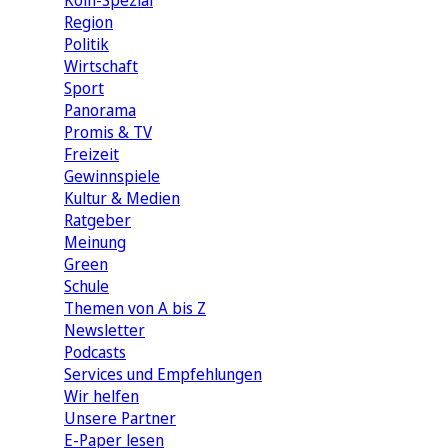
Köln-Spezial
Region
Politik
Wirtschaft
Sport
Panorama
Promis & TV
Freizeit
Gewinnspiele
Kultur & Medien
Ratgeber
Meinung
Green
Schule
Themen von A bis Z
Newsletter
Podcasts
Services und Empfehlungen
Wir helfen
Unsere Partner
E-Paper lesen