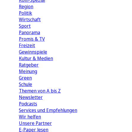
Köln-Spezial
Region
Politik
Wirtschaft
Sport
Panorama
Promis & TV
Freizeit
Gewinnspiele
Kultur & Medien
Ratgeber
Meinung
Green
Schule
Themen von A bis Z
Newsletter
Podcasts
Services und Empfehlungen
Wir helfen
Unsere Partner
E-Paper lesen