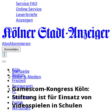
Service FAQ
Online Service
Leserbriefe
Anzeigen
Abo
Abonnieren
Anmelden
Köln
Startseite
Region
Kultur & Medien
Freizeit
Restaurants
Gamescom-Kongress Köln:
FC
Stiftung ist für Einsatz von
Panorama
Politik
Videospielen in Schulen
Wirtschaft