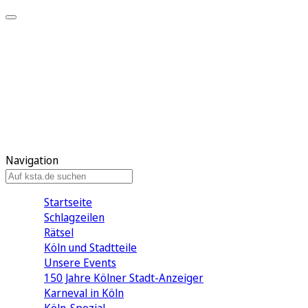
Mein KStA
Meine Artikel
Meine Region
Meine Newsletter
Mein KStA PLUS
Mein E-Paper
Navigation
Startseite
Schlagzeilen
Rätsel
Köln und Stadtteile
Unsere Events
150 Jahre Kölner Stadt-Anzeiger
Karneval in Köln