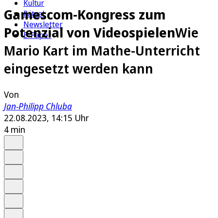
Kultur
Gamescom-Kongress zum
Rätsel
Newsletter
Potenzial von Videospielen
Wie
E-Paper
Mario Kart im Mathe-Unterricht
eingesetzt werden kann
Von
Jan-Philipp Chluba
22.08.2023, 14:15 Uhr
4 min
Auf Google bevorzugen
Anhören
Schrift
Merken
Drucken
Teilen