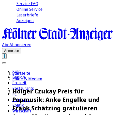
Service FAQ
Online Service
Leserbriefe
Anzeigen
Abo
Abonnieren
Anmelden
Köln
Startseite
Region
Kultur & Medien
Freizeit
Restaurants
Holger Czukay Preis für
FC
Popmusik: Anke Engelke und
Panorama
Politik
Frank Schätzing gratulieren
Wirtschaft