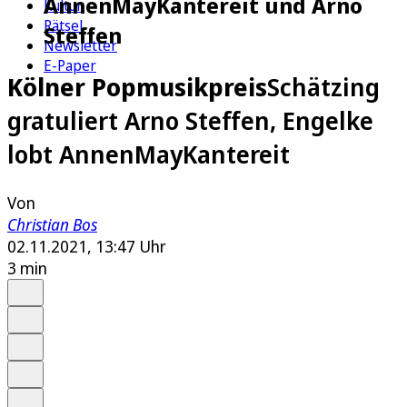
AnnenMayKantereit und Arno
Kultur
Rätsel
Steffen
Newsletter
E-Paper
Kölner Popmusikpreis
Schätzing
gratuliert Arno Steffen, Engelke
lobt AnnenMayKantereit
Von
Christian Bos
02.11.2021, 13:47 Uhr
3 min
Auf Google bevorzugen
Anhören
Schrift
Merken
Drucken