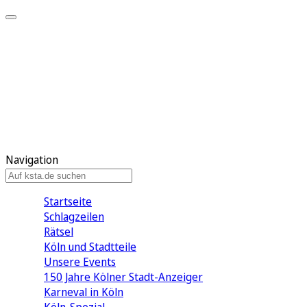
Mein KStA
Meine Artikel
Meine Region
Meine Newsletter
Mein KStA PLUS
Mein E-Paper
Navigation
Startseite
Schlagzeilen
Rätsel
Köln und Stadtteile
Unsere Events
150 Jahre Kölner Stadt-Anzeiger
Karneval in Köln