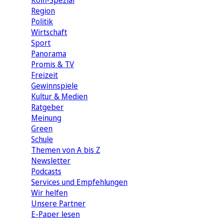
Köln-Spezial
Region
Politik
Wirtschaft
Sport
Panorama
Promis & TV
Freizeit
Gewinnspiele
Kultur & Medien
Ratgeber
Meinung
Green
Schule
Themen von A bis Z
Newsletter
Podcasts
Services und Empfehlungen
Wir helfen
Unsere Partner
E-Paper lesen