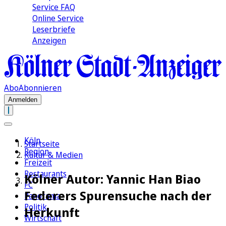
Service FAQ
Online Service
Leserbriefe
Anzeigen
Abo
Abonnieren
Anmelden
Köln
Startseite
Region
Kultur & Medien
Freizeit
Restaurants
Kölner Autor: Yannic Han Biao
FC
Federers Spurensuche nach der
Panorama
Politik
Herkunft
Wirtschaft