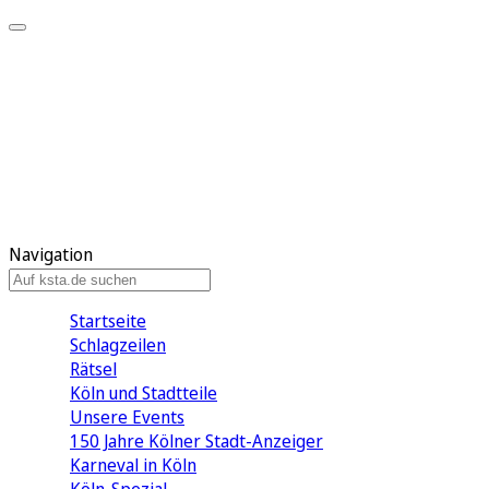
Mein KStA
Meine Artikel
Meine Region
Meine Newsletter
Mein KStA PLUS
Mein E-Paper
Navigation
Startseite
Schlagzeilen
Rätsel
Köln und Stadtteile
Unsere Events
150 Jahre Kölner Stadt-Anzeiger
Karneval in Köln