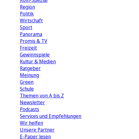
Köln-Spezial
Region
Politik
Wirtschaft
Sport
Panorama
Promis & TV
Freizeit
Gewinnspiele
Kultur & Medien
Ratgeber
Meinung
Green
Schule
Themen von A bis Z
Newsletter
Podcasts
Services und Empfehlungen
Wir helfen
Unsere Partner
E-Paper lesen