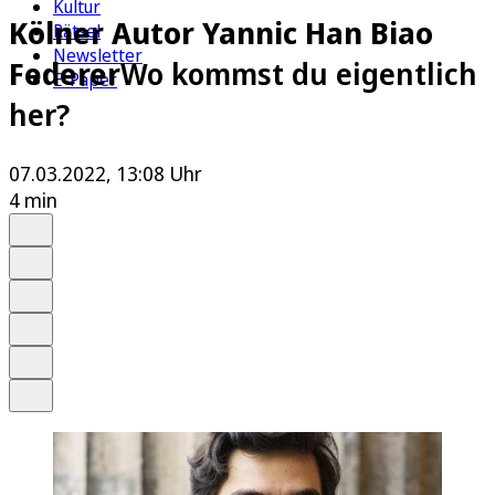
Kultur
Kölner Autor Yannic Han Biao
Rätsel
Newsletter
Federer
Wo kommst du eigentlich
E-Paper
her?
07.03.2022, 13:08 Uhr
4 min
Auf Google bevorzugen
Anhören
Schrift
Merken
Drucken
Teilen