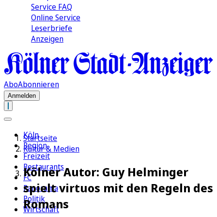
Service FAQ
Online Service
Leserbriefe
Anzeigen
Abo
Abonnieren
Anmelden
Köln
Startseite
Region
Kultur & Medien
Freizeit
Restaurants
Kölner Autor: Guy Helminger
FC
spielt virtuos mit den Regeln des
Panorama
Politik
Romans
Wirtschaft