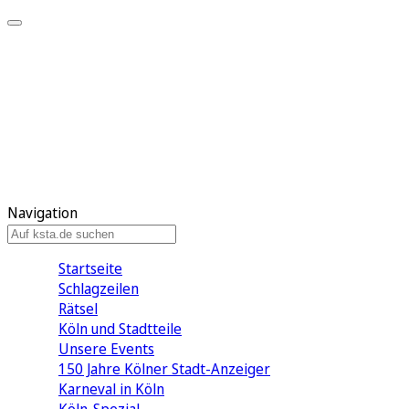
Mein KStA
Meine Artikel
Meine Region
Meine Newsletter
Mein KStA PLUS
Mein E-Paper
Navigation
Startseite
Schlagzeilen
Rätsel
Köln und Stadtteile
Unsere Events
150 Jahre Kölner Stadt-Anzeiger
Karneval in Köln