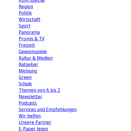
Köln-Spezial
Region
Politik
Wirtschaft
Sport
Panorama
Promis & TV
Freizeit
Gewinnspiele
Kultur & Medien
Ratgeber
Meinung
Green
Schule
Themen von A bis Z
Newsletter
Podcasts
Services und Empfehlungen
Wir helfen
Unsere Partner
E-Paper lesen