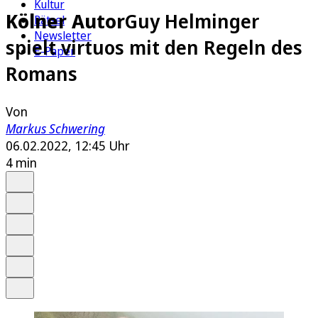
Kultur
Kölner Autor
Guy Helminger
Rätsel
Newsletter
spielt virtuos mit den Regeln des
E-Paper
Romans
Von
Markus Schwering
06.02.2022, 12:45 Uhr
4 min
Auf Google bevorzugen
Anhören
Schrift
Merken
Drucken
Teilen