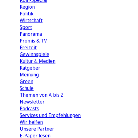
Köln-Spezial
Region
Politik
Wirtschaft
Sport
Panorama
Promis & TV
Freizeit
Gewinnspiele
Kultur & Medien
Ratgeber
Meinung
Green
Schule
Themen von A bis Z
Newsletter
Podcasts
Services und Empfehlungen
Wir helfen
Unsere Partner
E-Paper lesen