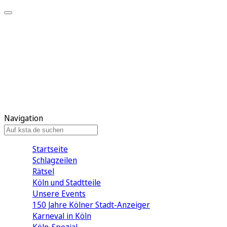
Mein KStA
Meine Artikel
Meine Region
Meine Newsletter
Mein KStA PLUS
Mein E-Paper
Navigation
Startseite
Schlagzeilen
Rätsel
Köln und Stadtteile
Unsere Events
150 Jahre Kölner Stadt-Anzeiger
Karneval in Köln