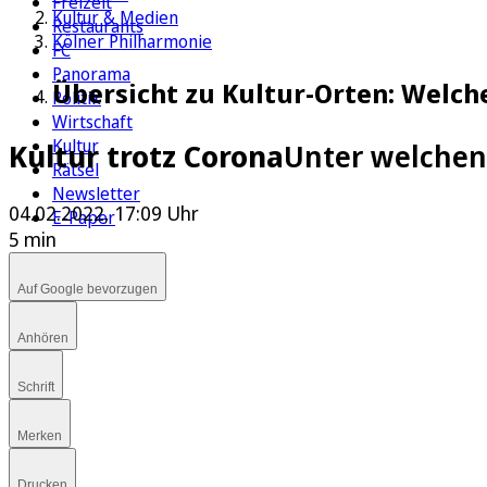
Freizeit
Kultur & Medien
Restaurants
Kölner Philharmonie
FC
Panorama
Übersicht zu Kultur-Orten: Welch
Politik
Wirtschaft
Kultur
Kultur trotz Corona
Unter welchen 
Rätsel
Newsletter
04.02.2022, 17:09 Uhr
E-Paper
5 min
Auf Google bevorzugen
Anhören
Schrift
Merken
Drucken