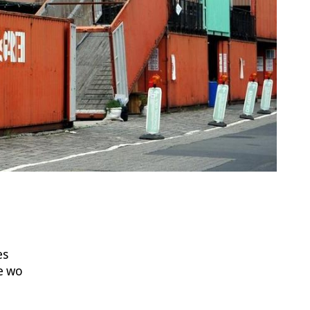
es
ie wo