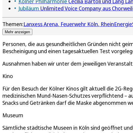
Kölner Philharmonie
Cecilia Bartoli und Lang L
Jubiläum
Unlimited Voice Company aus Chorweile
Themen:
Lanxess Arena
Feuerwehr Köln
RheinEnergie
Mehr anzeigen
Personen, die aus gesundheitlichen Gründen nicht ge
Bescheinigung und einen tagesaktuellen Test vorgele
Ausnahmen haben wir unter dem jeweiligen Veranstal
Kino
Für den Besuch der Kölner Kinos gilt aktuell die 2G-Re
medizinischen Mund-Nasen-Schutzes verpflichtend – a
Snacks und Getränken darf die Maske abgenommen w
Museum
Sämtliche städtische Museen in Köln sind geöffnet u