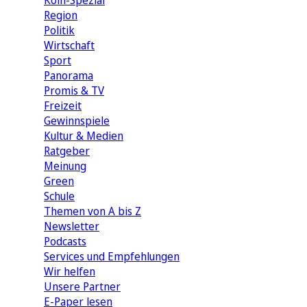
Köln-Spezial
Region
Politik
Wirtschaft
Sport
Panorama
Promis & TV
Freizeit
Gewinnspiele
Kultur & Medien
Ratgeber
Meinung
Green
Schule
Themen von A bis Z
Newsletter
Podcasts
Services und Empfehlungen
Wir helfen
Unsere Partner
E-Paper lesen