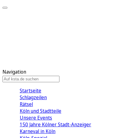
Mein KStA
Meine Artikel
Meine Region
Meine Newsletter
Mein KStA PLUS
Mein E-Paper
Navigation
Startseite
Schlagzeilen
Rätsel
Köln und Stadtteile
Unsere Events
150 Jahre Kölner Stadt-Anzeiger
Karneval in Köln