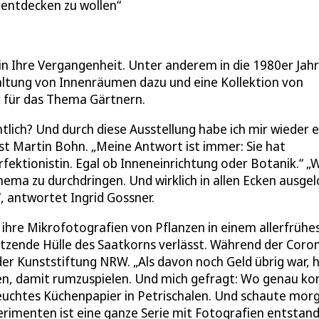
 entdecken zu wollen
 in Ihre Vergangenheit. Unter anderem in die 1980er Jahr
altung von Innenräumen dazu und eine Kollektion von
r für das Thema Gärtnern.
tlich? Und durch diese Ausstellung habe ich mir wieder e
ist Martin Bohn. „Meine Antwort ist immer: Sie hat
rfektionistin. Egal ob Inneneinrichtung oder Botanik.“ „
Thema zu durchdringen. Und wirklich in allen Ecken ausge
, antwortet Ingrid Gossner.
 ihre Mikrofotografien von Pflanzen in einem allerfrühe
tzende Hülle des Saatkorns verlässt. Während der Coro
 der Kunststiftung NRW. „Als davon noch Geld übrig war, 
en, damit rumzuspielen. Und mich gefragt: Wo genau 
feuchtes Küchenpapier in Petrischalen. Und schaute mor
perimenten ist eine ganze Serie mit Fotografien entstan