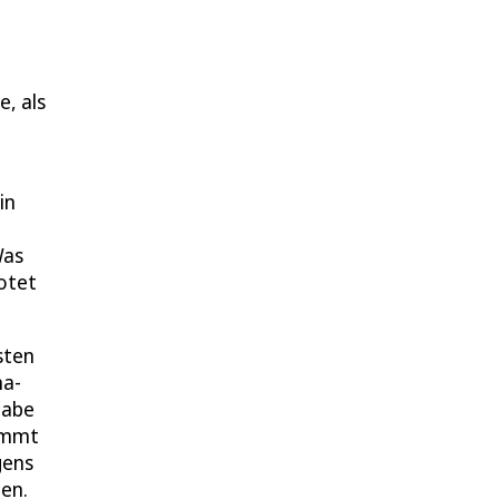
e, als
in
Was
lotet
sten
na-
habe
kommt
gens
den.