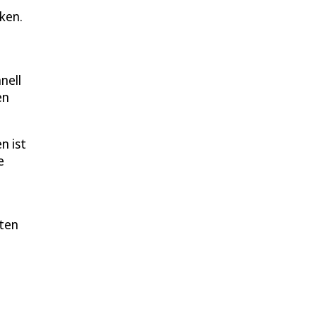
cken.
nell
en
n ist
e
sten