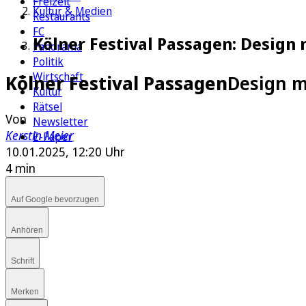
Freizeit
Kultur & Medien
Restaurants
FC
Kölner Festival Passagen: Design 
Panorama
Politik
Wirtschaft
Kölner Festival Passagen
Design m
Kultur
Rätsel
Von
Newsletter
Kerstin Meier
E-Paper
10.01.2025, 12:20 Uhr
4 min
Auf Google bevorzugen
Anhören
Schrift
Merken