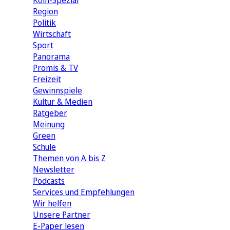
Köln-Spezial
Region
Politik
Wirtschaft
Sport
Panorama
Promis & TV
Freizeit
Gewinnspiele
Kultur & Medien
Ratgeber
Meinung
Green
Schule
Themen von A bis Z
Newsletter
Podcasts
Services und Empfehlungen
Wir helfen
Unsere Partner
E-Paper lesen