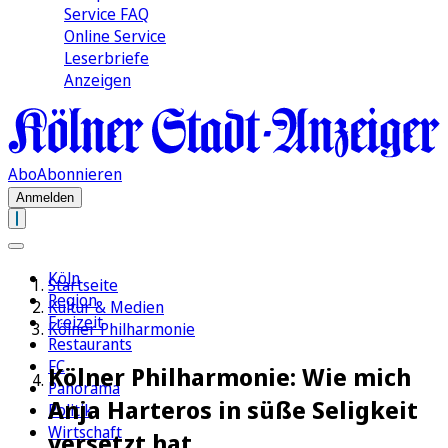
Service FAQ
Online Service
Leserbriefe
Anzeigen
Abo
Abonnieren
Anmelden
Köln
Startseite
Region
Kultur & Medien
Freizeit
Kölner Philharmonie
Restaurants
FC
Kölner Philharmonie: Wie mich
Panorama
Anja Harteros in süße Seligkeit
Politik
Wirtschaft
versetzt hat