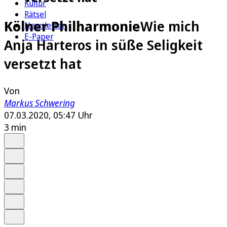
Kultur
Rätsel
Kölner Philharmonie
Wie mich
Newsletter
E-Paper
Anja Harteros in süße Seligkeit
versetzt hat
Von
Markus Schwering
07.03.2020, 05:47 Uhr
3 min
Auf Google bevorzugen
Anhören
Schrift
Merken
Drucken
Teilen