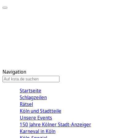
Mein KStA
Meine Artikel
Meine Region
Meine Newsletter
Mein KStA PLUS
Mein E-Paper
Navigation
Startseite
Schlagzeilen
Rätsel
Köln und Stadtteile
Unsere Events
150 Jahre Kölner Stadt-Anzeiger
Karneval in Köln