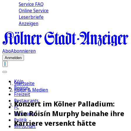
Service FAQ
Online Service
Leserbriefe
Anzeigen
Abo
Abonnieren
Anmelden
Köln
Startseite
Region
Kultur & Medien
Freizeit
Restaurants
Konzert im Kölner Palladium:
FC
Wie Róisín Murphy beinahe ihre
Panorama
Politik
Karriere versenkt hätte
Wirtschaft