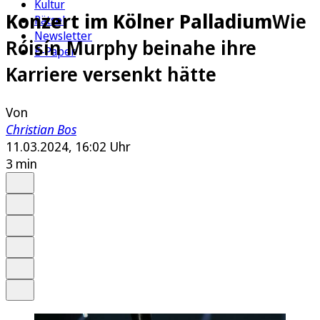
Kultur
Konzert im Kölner Palladium
Wie
Rätsel
Newsletter
Róisín Murphy beinahe ihre
E-Paper
Karriere versenkt hätte
Von
Christian Bos
11.03.2024, 16:02 Uhr
3 min
Auf Google bevorzugen
Anhören
Schrift
Merken
Drucken
Teilen