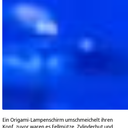
Ein Origami-Lampenschirm umschmeichelt ihren
Kopf, zuvor waren es Fellmütze, Zylinderhut und