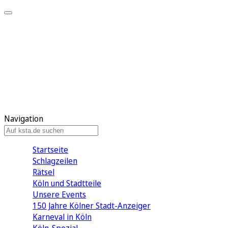
Mein KStA
Meine Artikel
Meine Region
Meine Newsletter
Mein KStA PLUS
Mein E-Paper
Navigation
Startseite
Schlagzeilen
Rätsel
Köln und Stadtteile
Unsere Events
150 Jahre Kölner Stadt-Anzeiger
Karneval in Köln