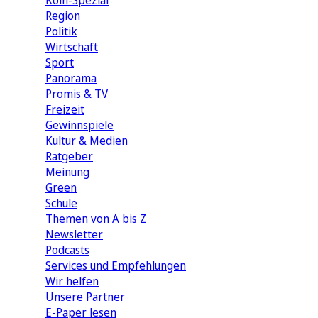
Köln-Spezial
Region
Politik
Wirtschaft
Sport
Panorama
Promis & TV
Freizeit
Gewinnspiele
Kultur & Medien
Ratgeber
Meinung
Green
Schule
Themen von A bis Z
Newsletter
Podcasts
Services und Empfehlungen
Wir helfen
Unsere Partner
E-Paper lesen