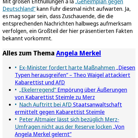
Mit großen Enthüllungen à la
„Geheimplan gegen
Deutschland“
kann Fuhr diesmal nicht aufwarten. Ja,
es mag sogar sein, dass Zuschauende, die die
entsprechenden Nachrichten halbwegs aufmerksam
verfolgen, ein Großteil der hier präsentierten Fakten
bekannt vorkommt.
Alles zum Thema
Angela Merkel
Ex-Minister fordert harte Maßnahmen
„Diesen
Typen herausgreifen“ – Theo Waigel attackiert
Kabarettist und AfD
„Ekelerregend“
Empörung über Äußerungen
von Kabarettist Steimle zu Merz
Nach Auftritt bei AfD
Staatsanwaltschaft
ermittelt gegen Kabarettist Steimle
Peter Altmaier lässt sich bezüglich Merz-
Umfragen nicht aus der Reserve locken
„Von
Angela Merkel gelernt“