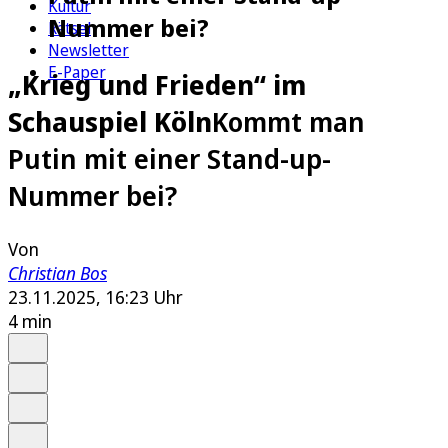
Kultur
Nummer bei?
Rätsel
Newsletter
E-Paper
„Krieg und Frieden“ im
Schauspiel Köln
Kommt man
Putin mit einer Stand-up-
Nummer bei?
Von
Christian Bos
23.11.2025, 16:23 Uhr
4 min
Auf Google bevorzugen
Anhören
Schrift
Merken