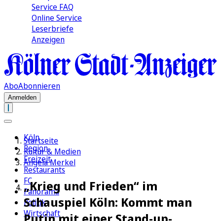
Service FAQ
Online Service
Leserbriefe
Anzeigen
Abo
Abonnieren
Anmelden
Köln
Startseite
Region
Kultur & Medien
Freizeit
Angela Merkel
Restaurants
FC
„Krieg und Frieden“ im
Panorama
Schauspiel Köln: Kommt man
Politik
Wirtschaft
Putin mit einer Stand-up-