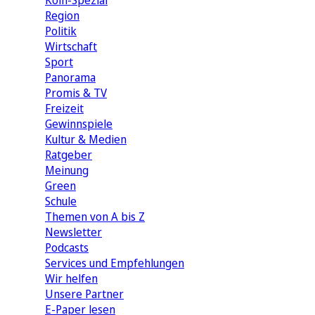
Köln-Spezial
Region
Politik
Wirtschaft
Sport
Panorama
Promis & TV
Freizeit
Gewinnspiele
Kultur & Medien
Ratgeber
Meinung
Green
Schule
Themen von A bis Z
Newsletter
Podcasts
Services und Empfehlungen
Wir helfen
Unsere Partner
E-Paper lesen