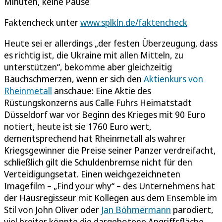
Minuten, keine Pause
Faktencheck unter
www.splkln.de/faktencheck
Heute sei er allerdings „der festen Überzeugung, dass
es richtig ist, die Ukraine mit allen Mitteln, zu
unterstützen“, bekomme aber gleichzeitig
Bauchschmerzen, wenn er sich den
Aktienkurs von
Rheinmetall
anschaue: Eine Aktie des
Rüstungskonzerns aus Calle Fuhrs Heimatstadt
Düsseldorf war vor Beginn des Krieges mit 90 Euro
notiert, heute ist sie 1760 Euro wert,
dementsprechend hat Rheinmetall als wahrer
Kriegsgewinner die Preise seiner Panzer verdreifacht,
schließlich gilt die Schuldenbremse nicht für den
Verteidigungsetat. Einen weichgezeichneten
Imagefilm – „Find your why“ – des Unternehmens hat
der Hausregisseur mit Kollegen aus dem Ensemble im
Stil von John Oliver oder
Jan Böhmermann
parodiert,
viel breiter könnte die dargebotene Angriffsfläche