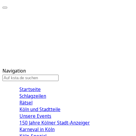
Mein KStA
Meine Artikel
Meine Region
Meine Newsletter
Mein KStA PLUS
Mein E-Paper
Navigation
Startseite
Schlagzeilen
Rätsel
Köln und Stadtteile
Unsere Events
150 Jahre Kölner Stadt-Anzeiger
Karneval in Köln