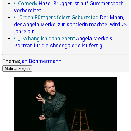
Comedy
Hazel Brugger ist auf Gummersbach
vorbereitet
Jürgen Rüttgers feiert Geburtstag
Der Mann,
der Angela Merkel zur Kanzlerin machte, wird 75
Jahre alt
„Da häng ich dann eben“
Angela Merkels
Porträt für die Ahnengalerie ist fertig
Thema:
Jan Böhmermann
Mehr anzeigen