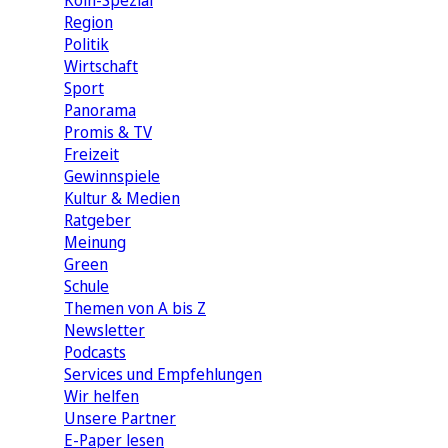
Köln-Spezial
Region
Politik
Wirtschaft
Sport
Panorama
Promis & TV
Freizeit
Gewinnspiele
Kultur & Medien
Ratgeber
Meinung
Green
Schule
Themen von A bis Z
Newsletter
Podcasts
Services und Empfehlungen
Wir helfen
Unsere Partner
E-Paper lesen