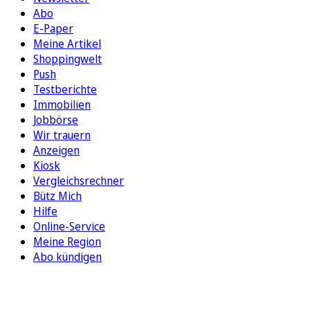
Abo
E-Paper
Meine Artikel
Shoppingwelt
Push
Testberichte
Immobilien
Jobbörse
Wir trauern
Anzeigen
Kiosk
Vergleichsrechner
Bütz Mich
Hilfe
Online-Service
Meine Region
Abo kündigen
FOLGEN SIE UNS
ENTDECKEN SIE UNSERE APP