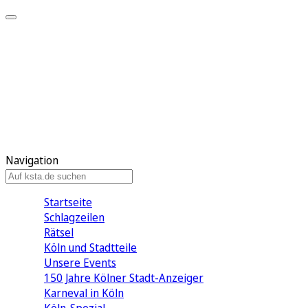
Mein KStA
Meine Artikel
Meine Region
Meine Newsletter
Mein KStA PLUS
Mein E-Paper
Navigation
Startseite
Schlagzeilen
Rätsel
Köln und Stadtteile
Unsere Events
150 Jahre Kölner Stadt-Anzeiger
Karneval in Köln