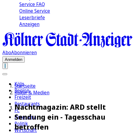
Service FAQ
Online Service
Leserbriefe
Anzeigen
Abo
Abonnieren
Anmelden
Köln
Startseite
Region
Kultur & Medien
Freizeit
Restaurants
Nachtmagazin: ARD stellt
FC
Sendung ein - Tagesschau
Panorama
Politik
betroffen
Wirtschaft