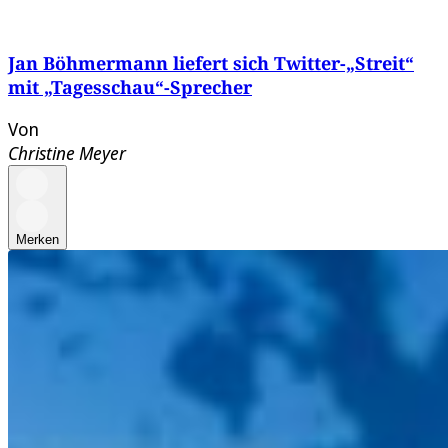
Jan Böhmermann liefert sich Twitter-„Streit“
mit „Tagesschau“-Sprecher
Von
Christine Meyer
Merken