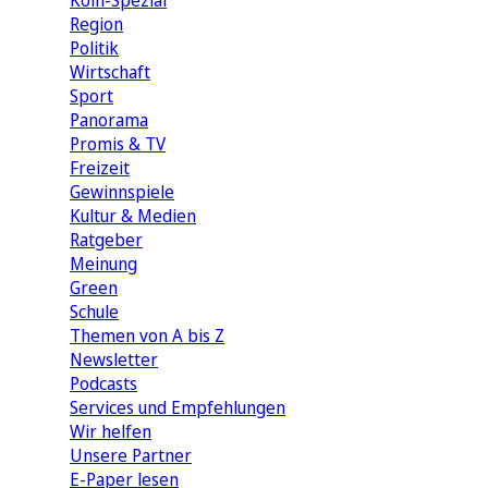
Köln-Spezial
Region
Politik
Wirtschaft
Sport
Panorama
Promis & TV
Freizeit
Gewinnspiele
Kultur & Medien
Ratgeber
Meinung
Green
Schule
Themen von A bis Z
Newsletter
Podcasts
Services und Empfehlungen
Wir helfen
Unsere Partner
E-Paper lesen