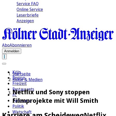
Service FAQ
Online Service
Leserbriefe
Anzeigen
Abo
Abonnieren
Anmelden
Köln
Startseite
Region
Kultur & Medien
Freizeit
Restaurants
Netflix und Sony stoppen
FC
Filmprojekte mit Will Smith
Panorama
Politik
Wirtschaft
Karriere am Scheideweg
Netflix