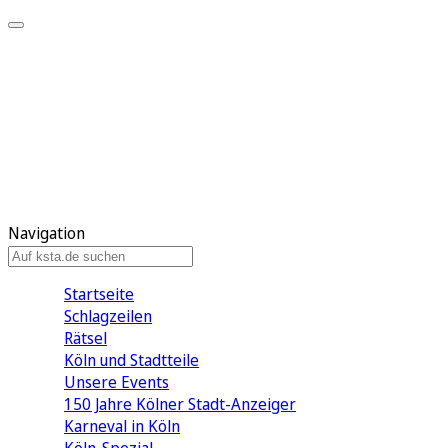
Mein KStA
Meine Artikel
Meine Region
Meine Newsletter
Mein KStA PLUS
Mein E-Paper
Navigation
Startseite
Schlagzeilen
Rätsel
Köln und Stadtteile
Unsere Events
150 Jahre Kölner Stadt-Anzeiger
Karneval in Köln