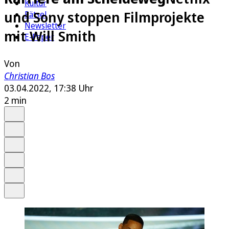
Kultur
und Sony stoppen Filmprojekte
Rätsel
Newsletter
mit Will Smith
E-Paper
Von
Christian Bos
03.04.2022, 17:38 Uhr
2 min
Auf Google bevorzugen
Anhören
Schrift
Merken
Drucken
Teilen