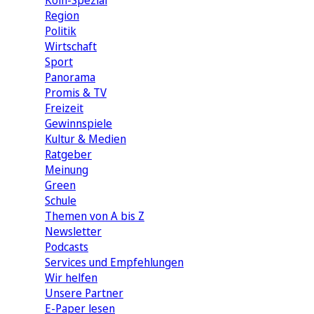
Köln-Spezial
Region
Politik
Wirtschaft
Sport
Panorama
Promis & TV
Freizeit
Gewinnspiele
Kultur & Medien
Ratgeber
Meinung
Green
Schule
Themen von A bis Z
Newsletter
Podcasts
Services und Empfehlungen
Wir helfen
Unsere Partner
E-Paper lesen