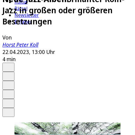
Kultur
Jazz in großen oder größeren
Rätsel
Newsletter
Besetzungen
E-Paper
Von
Horst Peter Koll
22.04.2023, 13:00 Uhr
4 min
Auf Google bevorzugen
Anhören
Schrift
Merken
Drucken
Teilen