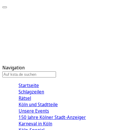
Mein KStA
Meine Artikel
Meine Region
Meine Newsletter
Mein KStA PLUS
Mein E-Paper
Navigation
Startseite
Schlagzeilen
Rätsel
Köln und Stadtteile
Unsere Events
150 Jahre Kölner Stadt-Anzeiger
Karneval in Köln