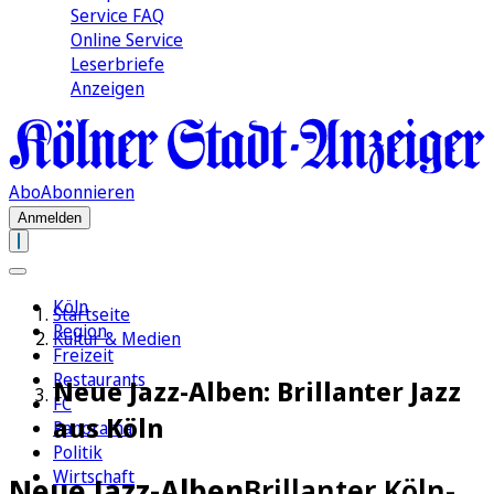
Service FAQ
Online Service
Leserbriefe
Anzeigen
Abo
Abonnieren
Anmelden
Köln
Startseite
Region
Kultur & Medien
Freizeit
Restaurants
Neue Jazz-Alben: Brillanter Jazz
FC
aus Köln
Panorama
Politik
Wirtschaft
Neue Jazz-Alben
Brillanter Köln-