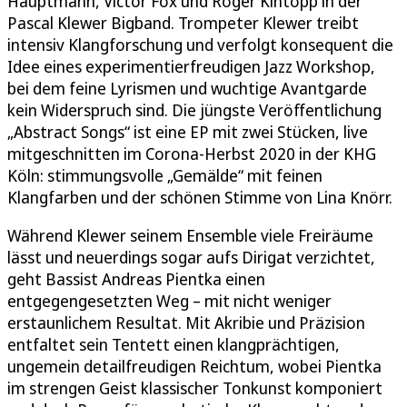
Hauptmann, Victor Fox und Roger Kintopp in der
Pascal Klewer Bigband. Trompeter Klewer treibt
intensiv Klangforschung und verfolgt konsequent die
Idee eines experimentierfreudigen Jazz Workshop,
bei dem feine Lyrismen und wuchtige Avantgarde
kein Widerspruch sind. Die jüngste Veröffentlichung
„Abstract Songs“ ist eine EP mit zwei Stücken, live
mitgeschnitten im Corona-Herbst 2020 in der KHG
Köln: stimmungsvolle „Gemälde“ mit feinen
Klangfarben und der schönen Stimme von Lina Knörr.
Während Klewer seinem Ensemble viele Freiräume
lässt und neuerdings sogar aufs Dirigat verzichtet,
geht Bassist Andreas Pientka einen
entgegengesetzten Weg – mit nicht weniger
erstaunlichem Resultat. Mit Akribie und Präzision
entfaltet sein Tentett einen klangprächtigen,
ungemein detailfreudigen Reichtum, wobei Pientka
im strengen Geist klassischer Tonkunst komponiert