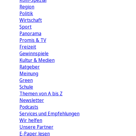
Köln-Spezial
Region
Politik
Wirtschaft
Sport
Panorama
Promis & TV
Freizeit
Gewinnspiele
Kultur & Medien
Ratgeber
Meinung
Green
Schule
Themen von A bis Z
Newsletter
Podcasts
Services und Empfehlungen
Wir helfen
Unsere Partner
E-Paper lesen