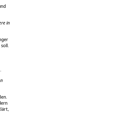
und
re in
nger
soll.
.
en
len.
dern
lärt,