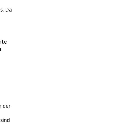
s. Da
nte
n
n der
 sind