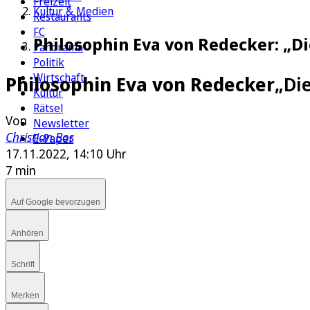
Freizeit
Kultur & Medien
Restaurants
FC
Philosophin Eva von Redecker: „Di
Panorama
Politik
Wirtschaft
Philosophin Eva von Redecker
„Di
Kultur
Rätsel
Von
Newsletter
Christian Bos
E-Paper
17.11.2022, 14:10 Uhr
7 min
Auf Google bevorzugen
Anhören
Schrift
Merken