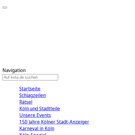
Mein KStA
Meine Artikel
Meine Region
Meine Newsletter
Mein KStA PLUS
Mein E-Paper
Navigation
Startseite
Schlagzeilen
Rätsel
Köln und Stadtteile
Unsere Events
150 Jahre Kölner Stadt-Anzeiger
Karneval in Köln