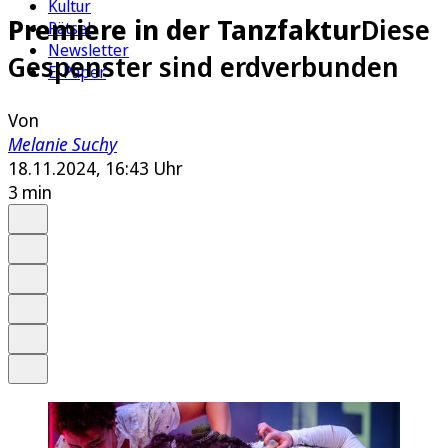
Kultur
Premiere in der Tanzfaktur
Diese
Rätsel
Newsletter
Gespenster sind erdverbunden
E-Paper
Von
Melanie Suchy
18.11.2024, 16:43 Uhr
3 min
Auf Google bevorzugen
Anhören
Schrift
Merken
Drucken
Teilen