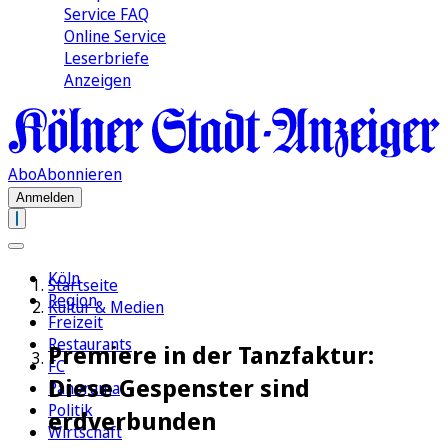
Service FAQ
Online Service
Leserbriefe
Anzeigen
Abo
Abonnieren
Anmelden
Köln
Startseite
Region
Kultur & Medien
Freizeit
Restaurants
Premiere in der Tanzfaktur:
FC
Diese Gespenster sind
Panorama
Politik
erdverbunden
Wirtschaft