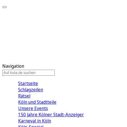
Mein KStA
Meine Artikel
Meine Region
Meine Newsletter
Mein KStA PLUS
Mein E-Paper
Navigation
Startseite
Schlagzeilen
Rätsel
Köln und Stadtteile
Unsere Events
150 Jahre Kölner Stadt-Anzeiger
Karneval in Köln