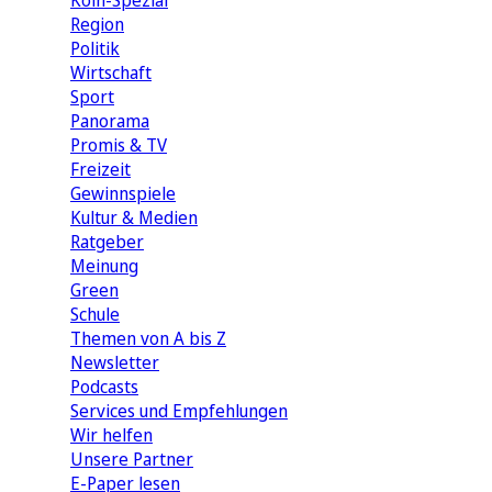
Köln-Spezial
Region
Politik
Wirtschaft
Sport
Panorama
Promis & TV
Freizeit
Gewinnspiele
Kultur & Medien
Ratgeber
Meinung
Green
Schule
Themen von A bis Z
Newsletter
Podcasts
Services und Empfehlungen
Wir helfen
Unsere Partner
E-Paper lesen