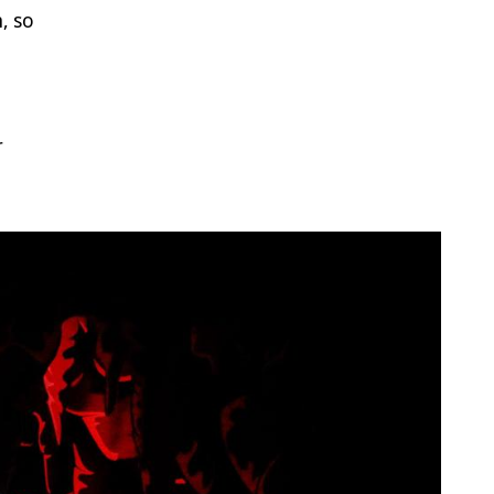
, so
r