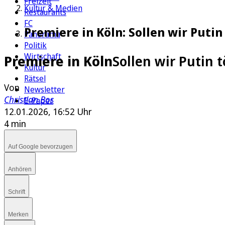
Freizeit
Kultur & Medien
Restaurants
FC
Premiere in Köln: Sollen wir Putin
Panorama
Politik
Wirtschaft
Premiere in Köln
Sollen wir Putin 
Kultur
Rätsel
Von
Newsletter
Christian Bos
E-Paper
12.01.2026, 16:52 Uhr
4 min
Auf Google bevorzugen
Anhören
Schrift
Merken