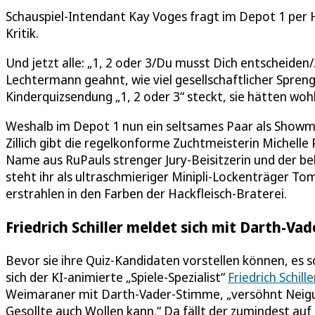
Schauspiel-Intendant Kay Voges fragt im Depot 1 per
Kritik.
Und jetzt alle: „1, 2 oder 3/Du musst Dich entscheiden/
Lechtermann geahnt, wie viel gesellschaftlicher Spren
Kinderquizsendung „1, 2 oder 3“ steckt, sie hätten wohl
Weshalb im Depot 1 nun ein seltsames Paar als Showm
Zillich gibt die regelkonforme Zuchtmeisterin Michelle P
Name aus RuPauls strenger Jury-Beisitzerin und der 
steht ihr als ultraschmieriger Minipli-Lockenträger T
erstrahlen in den Farben der Hackfleisch-Braterei.
Friedrich Schiller meldet sich mit Darth-V
Bevor sie ihre Quiz-Kandidaten vorstellen können, es s
sich der KI-animierte „Spiele-Spezialist“
Friedrich Schille
Weimaraner mit Darth-Vader-Stimme, „versöhnt Neigun
Gesollte auch Wollen kann.“ Da fällt der zumindest au