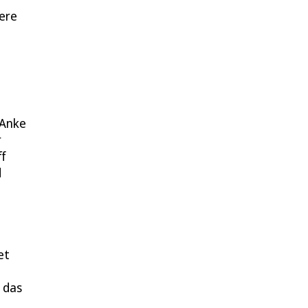
ere
 Anke
r
ff
d
et
 das