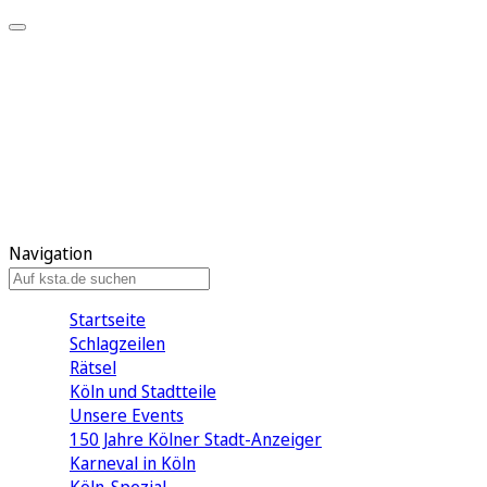
Mein KStA
Meine Artikel
Meine Region
Meine Newsletter
Mein KStA PLUS
Mein E-Paper
Navigation
Startseite
Schlagzeilen
Rätsel
Köln und Stadtteile
Unsere Events
150 Jahre Kölner Stadt-Anzeiger
Karneval in Köln