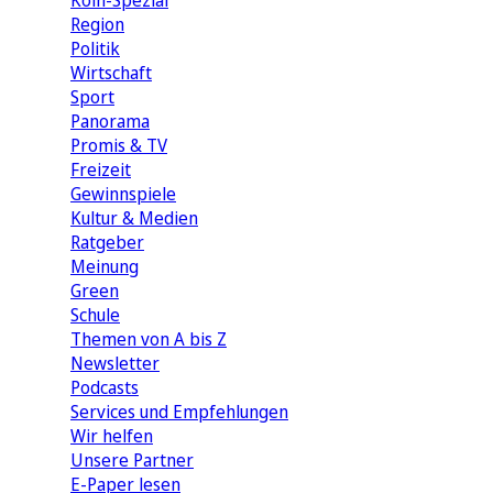
Köln-Spezial
Region
Politik
Wirtschaft
Sport
Panorama
Promis & TV
Freizeit
Gewinnspiele
Kultur & Medien
Ratgeber
Meinung
Green
Schule
Themen von A bis Z
Newsletter
Podcasts
Services und Empfehlungen
Wir helfen
Unsere Partner
E-Paper lesen