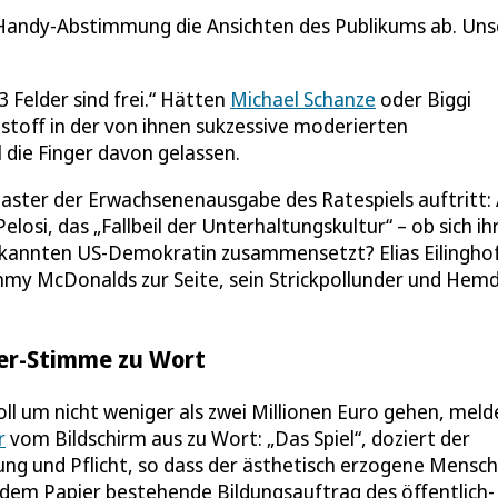
 Handy-Abstimmung die Ansichten des Publikums ab. Uns
3 Felder sind frei.“ Hätten
Michael Schanze
oder Biggi
gstoff in der von ihnen sukzessive moderierten
 die Finger davon gelassen.
aster der Erwachsenenausgabe des Ratespiels auftritt:
elosi, das „Fallbeil der Unterhaltungskultur“ – ob sich ih
bekannten US-Demokratin zusammensetzt? Elias Eilingho
ommy McDonalds zur Seite, sein Strickpollunder und Hem
ader-Stimme zu Wort
oll um nicht weniger als zwei Millionen Euro gehen, meld
r
vom Bildschirm aus zu Wort: „Das Spiel“, doziert der
g und Pflicht, so dass der ästhetisch erzogene Mensch
f dem Papier bestehende Bildungsauftrag des öffentlich-