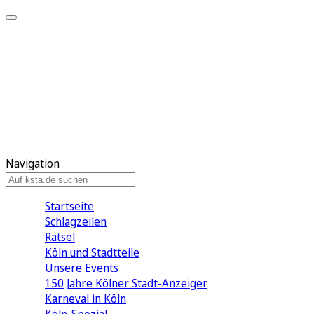
Mein KStA
Meine Artikel
Meine Region
Meine Newsletter
Mein KStA PLUS
Mein E-Paper
Navigation
Startseite
Schlagzeilen
Rätsel
Köln und Stadtteile
Unsere Events
150 Jahre Kölner Stadt-Anzeiger
Karneval in Köln