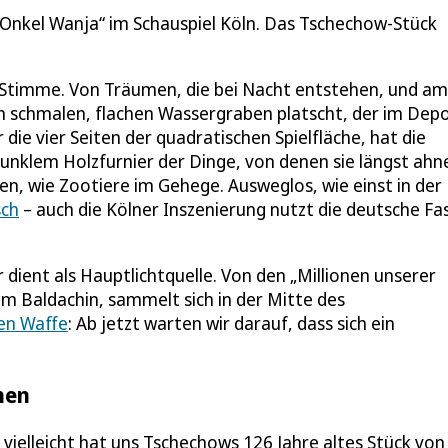
n „Onkel Wanja“ im Schauspiel Köln. Das Tschechow-Stück
Stimme. Von Träumen, die bei Nacht entstehen, und am
n schmalen, flachen Wassergraben platscht, der im Dep
 die vier Seiten der quadratischen Spielfläche, hat die
dunklem Holzfurnier der Dinge, von denen sie längst ahn
en, wie Zootiere im Gehege. Ausweglos, wie einst in der
sch
– auch die Kölner Inszenierung nutzt die deutsche Fa
dient als Hauptlichtquelle. Von den „Millionen unserer
 im Baldachin, sammelt sich in der Mitte des
en Waffe
: Ab jetzt warten wir darauf, dass sich ein
hen
 vielleicht hat uns Tschechows 126 Jahre altes Stück von