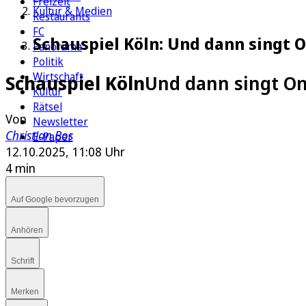
Freizeit
Kultur & Medien
Restaurants
FC
Schauspiel Köln: Und dann singt 
Panorama
Politik
Wirtschaft
Schauspiel Köln
Und dann singt On
Kultur
Rätsel
Von
Newsletter
Christian Bos
E-Paper
12.10.2025, 11:08 Uhr
4 min
Auf Google bevorzugen
Anhören
Schrift
Merken