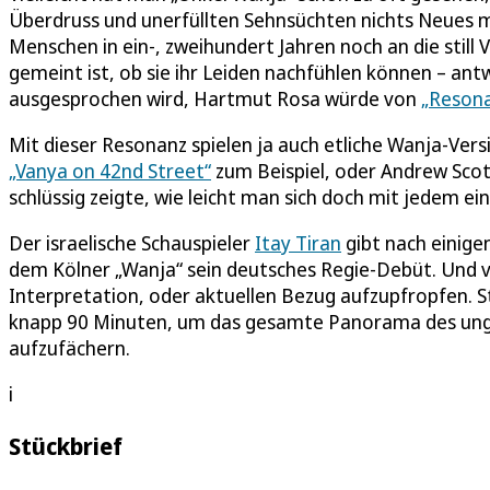
Überdruss und unerfüllten Sehnsüchten nichts Neues m
Menschen in ein-, zweihundert Jahren noch an die still
gemeint ist, ob sie ihr Leiden nachfühlen können – ant
ausgesprochen wird, Hartmut Rosa würde von
„Reson
Mit dieser Resonanz spielen ja auch etliche Wanja-Vers
„Vanya on 42nd Street“
zum Beispiel, oder Andrew Sco
schlüssig zeigte, wie leicht man sich doch mit jedem ei
Der israelische Schauspieler
Itay Tiran
gibt nach einige
dem Kölner „Wanja“ sein deutsches Regie-Debüt. Und v
Interpretation, oder aktuellen Bezug aufzupfropfen. S
knapp 90 Minuten, um das gesamte Panorama des ungel
aufzufächern.
i
Stückbrief