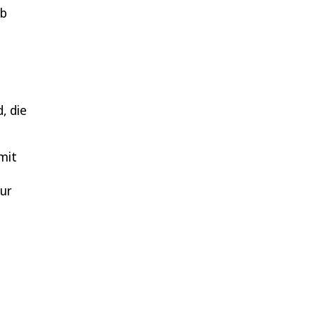
ob
m
, die
mit
nur