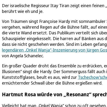
Der israelische Regisseur Itay Tiran zeigt einen feine
berührt wie eh und je.
Von Träumen singt Françoise Hardy mit somnambuler 
vergehen, während Regen auf die Bühne fällt, auf eine
die vierte Wand ersetzt. Das Publikum verteilt sich über
Schauspieler eingekesselt. Die harren auf Bänken aus 
dass sie nicht geschehen werden. Sind im Leben gefang
legendären „Onkel Wanja“-Inszenierung von Jürgen Go
von Angela Schanelec.
Ein großer Quader droht das Ensemble zu erdrücken, er 
Illusionen“ singt die Hardy. Der Sommerguss fällt auch
Kunststoffglases, beult es aus, wird zur
Tschechow'sch
ernüchternder Schwall über die Bühne ergießen wird.
Hartmut Rosa würde von „Resonanz“ sprec
Vielleicht hat man „Onkel Wanja“ schon zu oft gesehen,