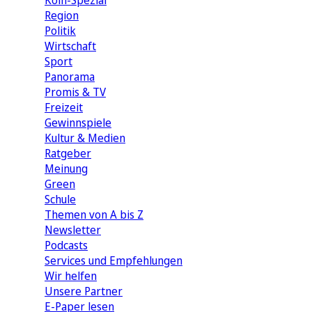
Köln-Spezial
Region
Politik
Wirtschaft
Sport
Panorama
Promis & TV
Freizeit
Gewinnspiele
Kultur & Medien
Ratgeber
Meinung
Green
Schule
Themen von A bis Z
Newsletter
Podcasts
Services und Empfehlungen
Wir helfen
Unsere Partner
E-Paper lesen