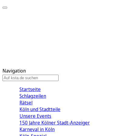
Mein KStA
Meine Artikel
Meine Region
Meine Newsletter
Mein KStA PLUS
Mein E-Paper
Navigation
Startseite
Schlagzeilen
Rätsel
Köln und Stadtteile
Unsere Events
150 Jahre Kölner Stadt-Anzeiger
Karneval in Köln