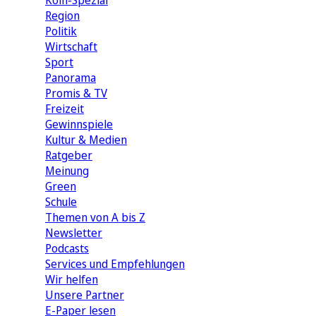
Köln-Spezial
Region
Politik
Wirtschaft
Sport
Panorama
Promis & TV
Freizeit
Gewinnspiele
Kultur & Medien
Ratgeber
Meinung
Green
Schule
Themen von A bis Z
Newsletter
Podcasts
Services und Empfehlungen
Wir helfen
Unsere Partner
E-Paper lesen