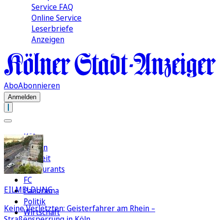
Service FAQ
Online Service
Leserbriefe
Anzeigen
Abo
Abonnieren
Anmelden
Köln
Region
Freizeit
Restaurants
FC
EILMELDUNG
Panorama
Politik
Keine Verletzten: Geisterfahrer am Rhein –
Wirtschaft
Straßensperrung in Köln