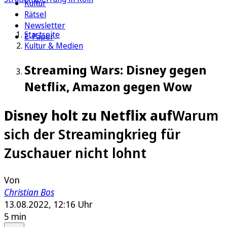
Kultur
Rätsel
Newsletter
Startseite
E-Paper
Kultur & Medien
Streaming Wars: Disney gegen
Netflix, Amazon gegen Wow
Disney holt zu Netflix auf
Warum
sich der Streamingkrieg für
Zuschauer nicht lohnt
Von
Christian Bos
13.08.2022, 12:16 Uhr
5 min
Auf Google bevorzugen