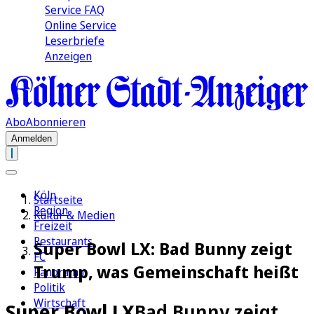
Service FAQ
Online Service
Leserbriefe
Anzeigen
Abo
Abonnieren
Anmelden
Köln
Startseite
Region
Kultur & Medien
Freizeit
Restaurants
Super Bowl LX: Bad Bunny zeigt
FC
Trump, was Gemeinschaft heißt
Panorama
Politik
Wirtschaft
Super Bowl LX
Bad Bunny zeigt