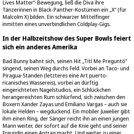
Lives Matter“-Bewegung, ließ die Diva ihre
Tänzerinnen in Black-Panther-Kostümen ein „X“ (für
Malcolm X) bilden. Ein schwarzer Mittelfinger
inmitten eines unverbindlichen Coldplay-Gigs.
In der Halbzeitshow des Super Bowls feiert
sich ein anderes Amerika
Bad Bunny bahnt sich, seinen Hit „Tití Me Preguntó“
singend, seinen Weg durchs Feld. Vorbei an Taco- und
Piragua-Ständen (letzteres eine Art puerto-
ricanisches Wassereis), vorbei an dürftig
eingerichteten Nagelstudios, ein Schlückchen
herangereichten Rum schlürfend, sich zwischen den
Boxern Xander Zayas und Emiliano Vargas – auch sie
lokale Helden – wegduckend. Ein mobiler Juwelier gibt
ihm einen Ring, der Sänger reicht ihn an einen jungen
Mann weiter, der sofort auf die Knie geht und seiner
Freundin einen Antrag macht. Und weiter zu einer