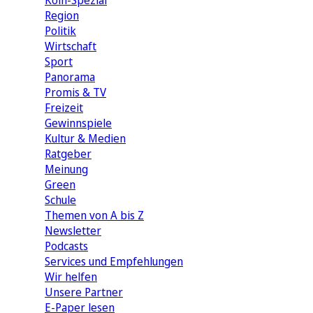
Köln-Spezial
Region
Politik
Wirtschaft
Sport
Panorama
Promis & TV
Freizeit
Gewinnspiele
Kultur & Medien
Ratgeber
Meinung
Green
Schule
Themen von A bis Z
Newsletter
Podcasts
Services und Empfehlungen
Wir helfen
Unsere Partner
E-Paper lesen