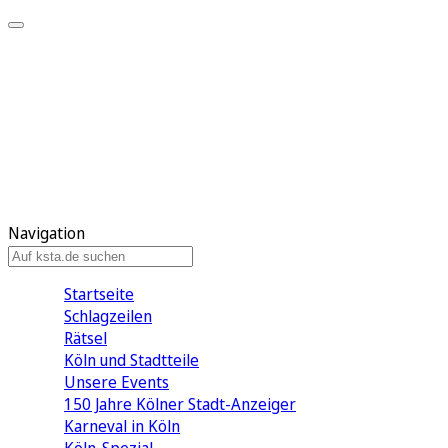
Mein KStA
Meine Artikel
Meine Region
Meine Newsletter
Mein KStA PLUS
Mein E-Paper
Navigation
Startseite
Schlagzeilen
Rätsel
Köln und Stadtteile
Unsere Events
150 Jahre Kölner Stadt-Anzeiger
Karneval in Köln