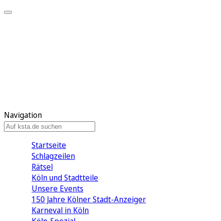
Mein KStA
Meine Artikel
Meine Region
Meine Newsletter
Mein KStA PLUS
Mein E-Paper
Navigation
Startseite
Schlagzeilen
Rätsel
Köln und Stadtteile
Unsere Events
150 Jahre Kölner Stadt-Anzeiger
Karneval in Köln