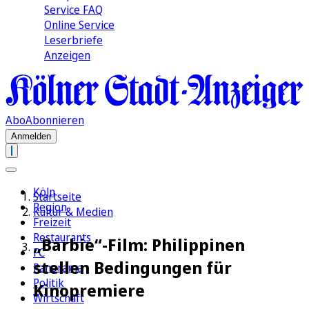
Service FAQ
Online Service
Leserbriefe
Anzeigen
Abo
Abonnieren
Anmelden
Köln
Startseite
Region
Kultur & Medien
Freizeit
Restaurants
„Barbie“-Film: Philippinen
FC
stellen Bedingungen für
Panorama
Politik
Kinopremiere
Wirtschaft