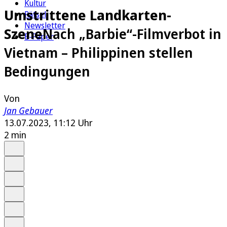
Kultur
Umstrittene Landkarten-
Rätsel
Newsletter
Szene
Nach „Barbie“-Filmverbot in
E-Paper
Vietnam – Philippinen stellen
Bedingungen
Von
Jan Gebauer
13.07.2023, 11:12 Uhr
2 min
Auf Google bevorzugen
Anhören
Schrift
Merken
Drucken
Teilen