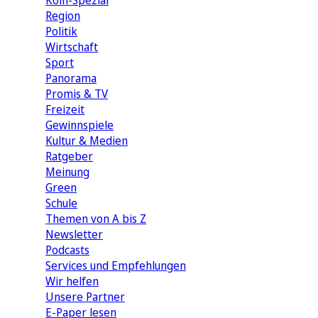
Köln-Spezial
Region
Politik
Wirtschaft
Sport
Panorama
Promis & TV
Freizeit
Gewinnspiele
Kultur & Medien
Ratgeber
Meinung
Green
Schule
Themen von A bis Z
Newsletter
Podcasts
Services und Empfehlungen
Wir helfen
Unsere Partner
E-Paper lesen