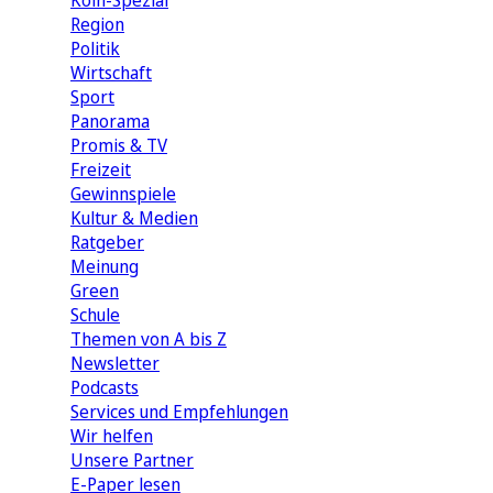
Köln-Spezial
Region
Politik
Wirtschaft
Sport
Panorama
Promis & TV
Freizeit
Gewinnspiele
Kultur & Medien
Ratgeber
Meinung
Green
Schule
Themen von A bis Z
Newsletter
Podcasts
Services und Empfehlungen
Wir helfen
Unsere Partner
E-Paper lesen