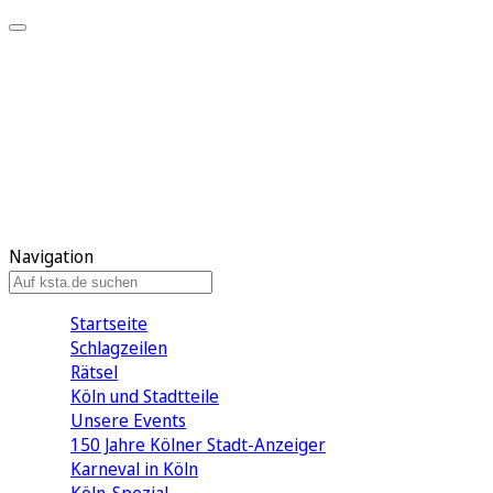
Mein KStA
Meine Artikel
Meine Region
Meine Newsletter
Mein KStA PLUS
Mein E-Paper
Navigation
Startseite
Schlagzeilen
Rätsel
Köln und Stadtteile
Unsere Events
150 Jahre Kölner Stadt-Anzeiger
Karneval in Köln