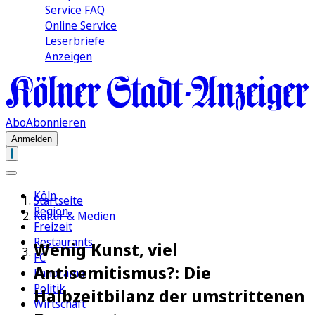
Service FAQ
Online Service
Leserbriefe
Anzeigen
Abo
Abonnieren
Anmelden
Köln
Startseite
Region
Kultur & Medien
Freizeit
Restaurants
Wenig Kunst, viel
FC
Antisemitismus?: Die
Panorama
Politik
Halbzeitbilanz der umstrittenen
Wirtschaft