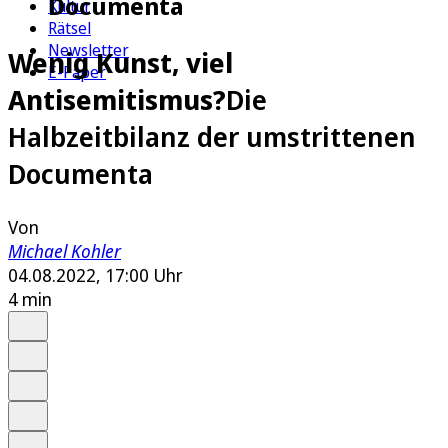
Documenta
Kultur
Rätsel
Newsletter
Wenig Kunst, viel
E-Paper
Antisemitismus?
Die
Halbzeitbilanz der umstrittenen
Documenta
Von
Michael Kohler
04.08.2022, 17:00 Uhr
4 min
Auf Google bevorzugen
Anhören
Schrift
Merken
Drucken