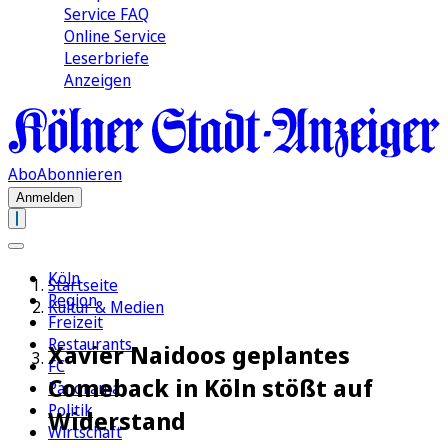
Service FAQ
Online Service
Leserbriefe
Anzeigen
Abo
Abonnieren
Anmelden
Köln
Startseite
Region
Kultur & Medien
Freizeit
Restaurants
Xavier Naidoos geplantes
FC
Comeback in Köln stößt auf
Panorama
Politik
Widerstand
Wirtschaft