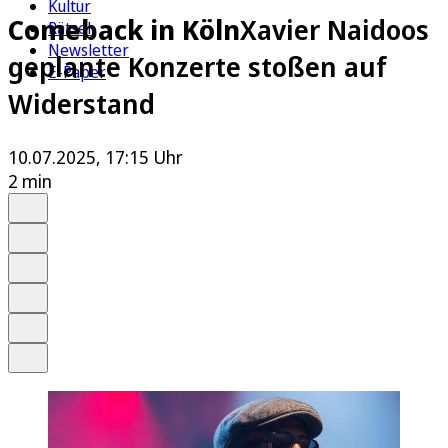
Kultur
Comeback in Köln
Xavier Naidoos
Rätsel
Newsletter
geplante Konzerte stoßen auf
E-Paper
Widerstand
10.07.2025, 17:15 Uhr
2 min
Auf Google bevorzugen
Anhören
Schrift
Merken
Drucken
Teilen