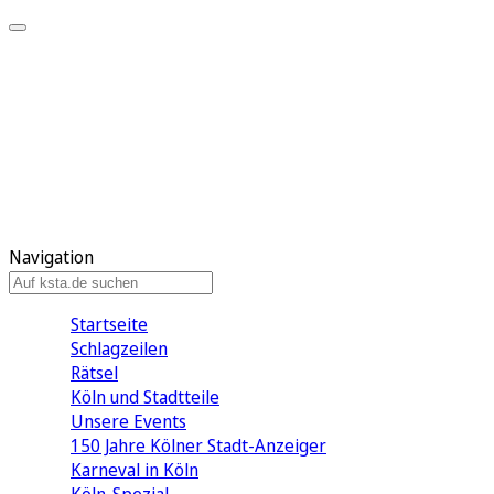
Mein KStA
Meine Artikel
Meine Region
Meine Newsletter
Mein KStA PLUS
Mein E-Paper
Navigation
Startseite
Schlagzeilen
Rätsel
Köln und Stadtteile
Unsere Events
150 Jahre Kölner Stadt-Anzeiger
Karneval in Köln