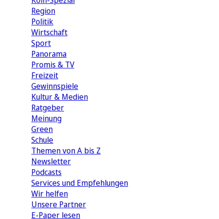
Köln-Spezial
Region
Politik
Wirtschaft
Sport
Panorama
Promis & TV
Freizeit
Gewinnspiele
Kultur & Medien
Ratgeber
Meinung
Green
Schule
Themen von A bis Z
Newsletter
Podcasts
Services und Empfehlungen
Wir helfen
Unsere Partner
E-Paper lesen