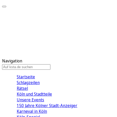
Mein KStA
Meine Artikel
Meine Region
Meine Newsletter
Mein KStA PLUS
Mein E-Paper
Navigation
Startseite
Schlagzeilen
Rätsel
Köln und Stadtteile
Unsere Events
150 Jahre Kölner Stadt-Anzeiger
Karneval in Köln