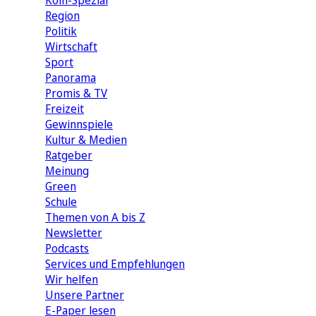
Köln-Spezial
Region
Politik
Wirtschaft
Sport
Panorama
Promis & TV
Freizeit
Gewinnspiele
Kultur & Medien
Ratgeber
Meinung
Green
Schule
Themen von A bis Z
Newsletter
Podcasts
Services und Empfehlungen
Wir helfen
Unsere Partner
E-Paper lesen