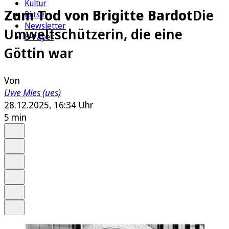
Kultur
Zum Tod von Brigitte Bardot
Die
Rätsel
Newsletter
Umweltschützerin, die eine
E-Paper
Göttin war
Von
Uwe Mies (ues)
28.12.2025, 16:34 Uhr
5 min
Auf Google bevorzugen
Anhören
Schrift
Merken
Drucken
Teilen