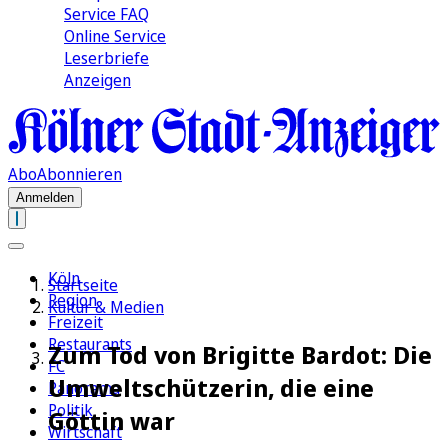
Service FAQ
Online Service
Leserbriefe
Anzeigen
Abo
Abonnieren
Anmelden
Köln
Startseite
Region
Kultur & Medien
Freizeit
Restaurants
Zum Tod von Brigitte Bardot: Die
FC
Umweltschützerin, die eine
Panorama
Politik
Göttin war
Wirtschaft