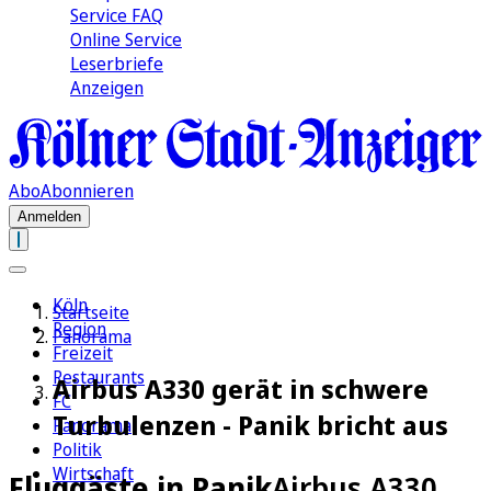
Service FAQ
Online Service
Leserbriefe
Anzeigen
Abo
Abonnieren
Anmelden
Köln
Startseite
Region
Panorama
Freizeit
Restaurants
Airbus A330 gerät in schwere
FC
Turbulenzen - Panik bricht aus
Panorama
Politik
Wirtschaft
Fluggäste in Panik
Airbus A330