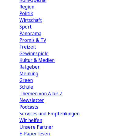
Köln-Spezial
Region
Politik
Wirtschaft
Sport
Panorama
Promis & TV
Freizeit
Gewinnspiele
Kultur & Medien
Ratgeber
Meinung
Green
Schule
Themen von A bis Z
Newsletter
Podcasts
Services und Empfehlungen
Wir helfen
Unsere Partner
E-Paper lesen