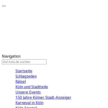
Mein KStA
Meine Artikel
Meine Region
Meine Newsletter
Mein KStA PLUS
Mein E-Paper
Navigation
Startseite
Schlagzeilen
Rätsel
Köln und Stadtteile
Unsere Events
150 Jahre Kölner Stadt-Anzeiger
Karneval in Köln