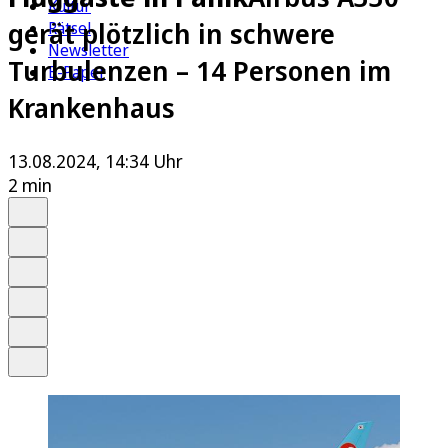
Kultur
gerät plötzlich in schwere
Rätsel
Newsletter
Turbulenzen – 14 Personen im
E-Paper
Krankenhaus
13.08.2024, 14:34 Uhr
2 min
Auf Google bevorzugen
Anhören
Schrift
Merken
Drucken
Teilen