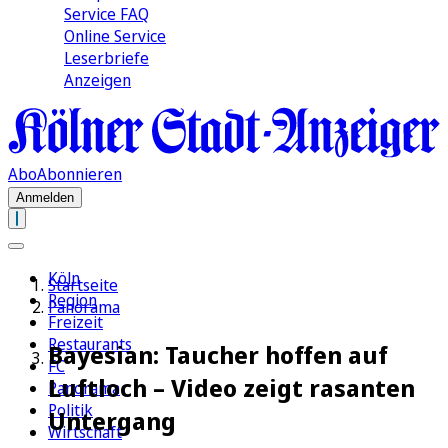
Service FAQ
Online Service
Leserbriefe
Anzeigen
Abo
Abonnieren
Anmelden
Köln
Startseite
Region
Panorama
Freizeit
Restaurants
Bayesian: Taucher hoffen auf
FC
Luftloch – Video zeigt rasanten
Panorama
Politik
Untergang
Wirtschaft