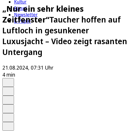
Kultur
„Nur ein sehr kleines
Rätsel
Newsletter
Zeitfenster“
Taucher hoffen auf
E-Paper
Luftloch in gesunkener
Luxusjacht – Video zeigt rasanten
Untergang
21.08.2024, 07:31 Uhr
4 min
Auf Google bevorzugen
Anhören
Schrift
Merken
Drucken
Teilen