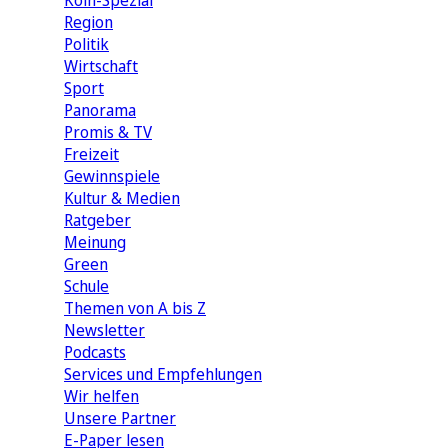
Köln-Spezial
Region
Politik
Wirtschaft
Sport
Panorama
Promis & TV
Freizeit
Gewinnspiele
Kultur & Medien
Ratgeber
Meinung
Green
Schule
Themen von A bis Z
Newsletter
Podcasts
Services und Empfehlungen
Wir helfen
Unsere Partner
E-Paper lesen