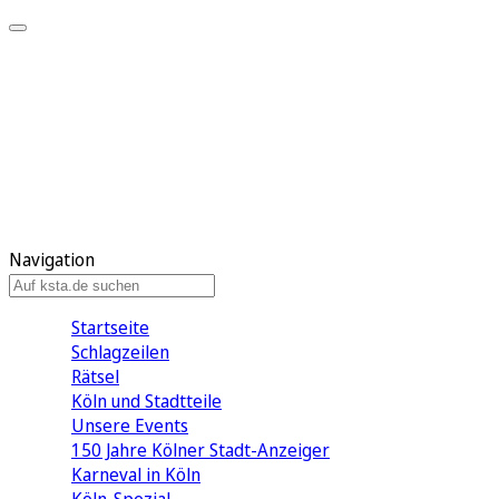
Mein KStA
Meine Artikel
Meine Region
Meine Newsletter
Mein KStA PLUS
Mein E-Paper
Navigation
Startseite
Schlagzeilen
Rätsel
Köln und Stadtteile
Unsere Events
150 Jahre Kölner Stadt-Anzeiger
Karneval in Köln