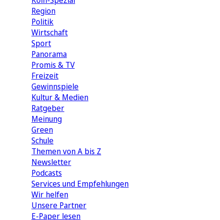
Köln-Spezial
Region
Politik
Wirtschaft
Sport
Panorama
Promis & TV
Freizeit
Gewinnspiele
Kultur & Medien
Ratgeber
Meinung
Green
Schule
Themen von A bis Z
Newsletter
Podcasts
Services und Empfehlungen
Wir helfen
Unsere Partner
E-Paper lesen