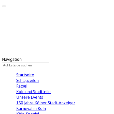
Mein KStA
Meine Artikel
Meine Region
Meine Newsletter
Mein KStA PLUS
Mein E-Paper
Navigation
Startseite
Schlagzeilen
Rätsel
Köln und Stadtteile
Unsere Events
150 Jahre Kölner Stadt-Anzeiger
Karneval in Köln