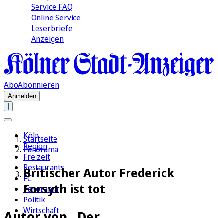
Service FAQ
Online Service
Leserbriefe
Anzeigen
Abo
Abonnieren
Anmelden
Köln
Startseite
Region
Panorama
Freizeit
Restaurants
Britischer Autor Frederick
FC
Forsyth ist tot
Panorama
Politik
Wirtschaft
Autor von „Der