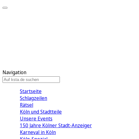
Mein KStA
Meine Artikel
Meine Region
Meine Newsletter
Mein KStA PLUS
Mein E-Paper
Navigation
Startseite
Schlagzeilen
Rätsel
Köln und Stadtteile
Unsere Events
150 Jahre Kölner Stadt-Anzeiger
Karneval in Köln