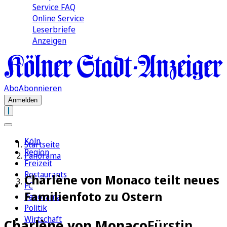
Service FAQ
Online Service
Leserbriefe
Anzeigen
Abo
Abonnieren
Anmelden
Köln
Startseite
Region
Panorama
Freizeit
Restaurants
Charlène von Monaco teilt neues
FC
Familienfoto zu Ostern
Panorama
Politik
Wirtschaft
Charlène von Monaco
Fürstin