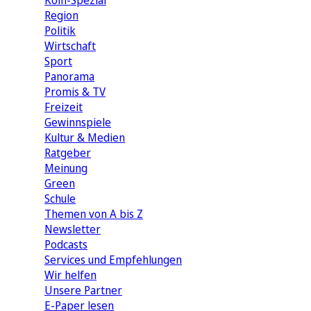
Köln-Spezial
Region
Politik
Wirtschaft
Sport
Panorama
Promis & TV
Freizeit
Gewinnspiele
Kultur & Medien
Ratgeber
Meinung
Green
Schule
Themen von A bis Z
Newsletter
Podcasts
Services und Empfehlungen
Wir helfen
Unsere Partner
E-Paper lesen