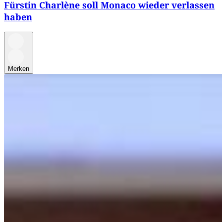
Fürstin Charlène soll Monaco wieder verlassen
haben
Merken