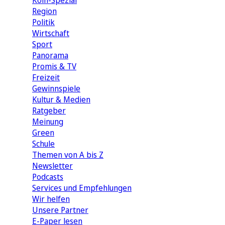
Köln-Spezial
Region
Politik
Wirtschaft
Sport
Panorama
Promis & TV
Freizeit
Gewinnspiele
Kultur & Medien
Ratgeber
Meinung
Green
Schule
Themen von A bis Z
Newsletter
Podcasts
Services und Empfehlungen
Wir helfen
Unsere Partner
E-Paper lesen