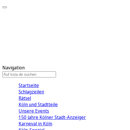
Mein KStA
Meine Artikel
Meine Region
Meine Newsletter
Mein KStA PLUS
Mein E-Paper
Navigation
Startseite
Schlagzeilen
Rätsel
Köln und Stadtteile
Unsere Events
150 Jahre Kölner Stadt-Anzeiger
Karneval in Köln