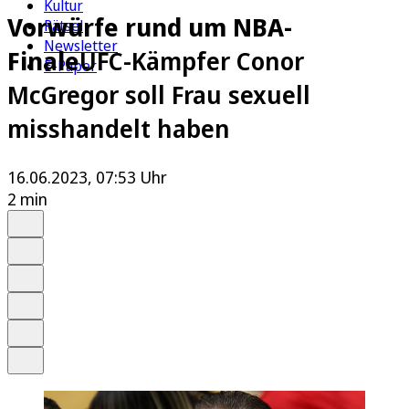
Kultur
Vorwürfe rund um NBA-
Rätsel
Newsletter
Finale
UFC-Kämpfer Conor
E-Paper
McGregor soll Frau sexuell
misshandelt haben
16.06.2023, 07:53 Uhr
2 min
Auf Google bevorzugen
Anhören
Schrift
Merken
Drucken
Teilen