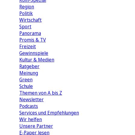
Köln-Spezial
Region
Politik
Wirtschaft
Sport
Panorama
Promis & TV
Freizeit
Gewinnspiele
Kultur & Medien
Ratgeber
Meinung
Green
Schule
Themen von A bis Z
Newsletter
Podcasts
Services und Empfehlungen
Wir helfen
Unsere Partner
E-Paper lesen