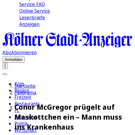
Service FAQ
Online Service
Leserbriefe
Anzeigen
Abo
Abonnieren
Anmelden
Köln
Startseite
Region
Panorama
Freizeit
Restaurants
Conor McGregor prügelt auf
FC
Maskottchen ein – Mann muss
Panorama
Politik
ins Krankenhaus
Wirtschaft