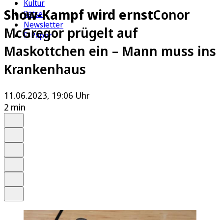
Kultur
Show-Kampf wird ernst
Conor
Rätsel
Newsletter
McGregor prügelt auf
E-Paper
Maskottchen ein – Mann muss ins
Krankenhaus
11.06.2023, 19:06 Uhr
2 min
Auf Google bevorzugen
Anhören
Schrift
Merken
Drucken
Teilen