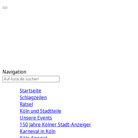
Mein KStA
Meine Artikel
Meine Region
Meine Newsletter
Mein KStA PLUS
Mein E-Paper
Navigation
Startseite
Schlagzeilen
Rätsel
Köln und Stadtteile
Unsere Events
150 Jahre Kölner Stadt-Anzeiger
Karneval in Köln