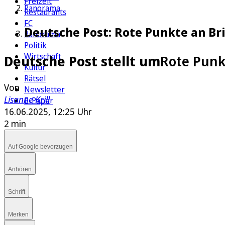
Freizeit
Panorama
Restaurants
FC
Deutsche Post: Rote Punkte an B
Panorama
Politik
Wirtschaft
Deutsche Post stellt um
Rote Punk
Kultur
Rätsel
Von
Newsletter
Lisanne Krill
E-Paper
16.06.2025, 12:25 Uhr
2 min
Auf Google bevorzugen
Anhören
Schrift
Merken