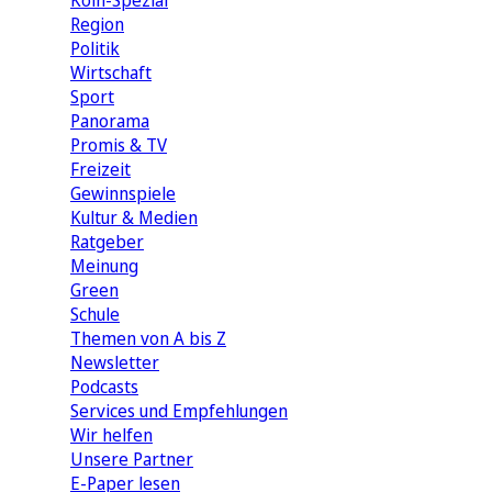
Köln-Spezial
Region
Politik
Wirtschaft
Sport
Panorama
Promis & TV
Freizeit
Gewinnspiele
Kultur & Medien
Ratgeber
Meinung
Green
Schule
Themen von A bis Z
Newsletter
Podcasts
Services und Empfehlungen
Wir helfen
Unsere Partner
E-Paper lesen