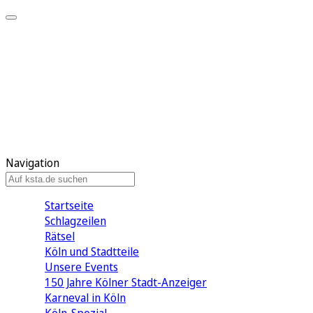
Mein KStA
Meine Artikel
Meine Region
Meine Newsletter
Mein KStA PLUS
Mein E-Paper
Navigation
Startseite
Schlagzeilen
Rätsel
Köln und Stadtteile
Unsere Events
150 Jahre Kölner Stadt-Anzeiger
Karneval in Köln