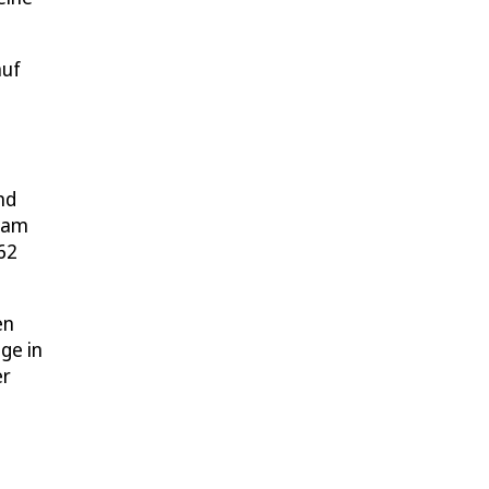
auf
nd
u am
62
en
ge in
er