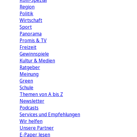
Köln-Spezial
Region
Politik
Wirtschaft
Sport
Panorama
Promis & TV
Freizeit
Gewinnspiele
Kultur & Medien
Ratgeber
Meinung
Green
Schule
Themen von A bis Z
Newsletter
Podcasts
Services und Empfehlungen
Wir helfen
Unsere Partner
E-Paper lesen