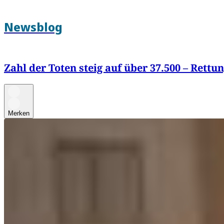
Newsblog
Zahl der Toten steig auf über 37.500 – Rett
Merken