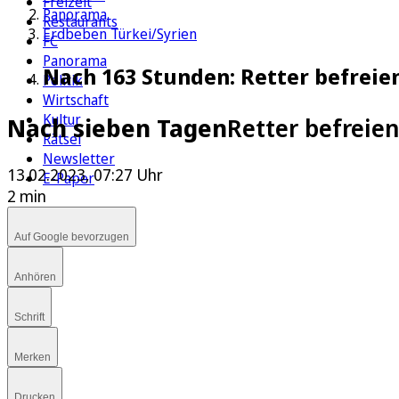
Freizeit
Panorama
Restaurants
Erdbeben Türkei/Syrien
FC
Panorama
Nach 163 Stunden: Retter befrei
Politik
Wirtschaft
Kultur
Nach sieben Tagen
Retter befreie
Rätsel
Newsletter
13.02.2023, 07:27 Uhr
E-Paper
2 min
Auf Google bevorzugen
Anhören
Schrift
Merken
Drucken