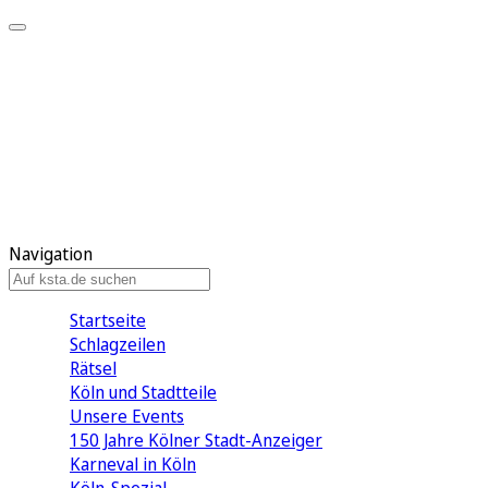
Mein KStA
Meine Artikel
Meine Region
Meine Newsletter
Mein KStA PLUS
Mein E-Paper
Navigation
Startseite
Schlagzeilen
Rätsel
Köln und Stadtteile
Unsere Events
150 Jahre Kölner Stadt-Anzeiger
Karneval in Köln