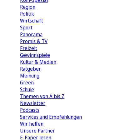
Köln-Spezial
Region
Politik
Wirtschaft
Sport
Panorama
Promis & TV
Freizeit
Gewinnspiele
Kultur & Medien
Ratgeber
Meinung
Green
Schule
Themen von A bis Z
Newsletter
Podcasts
Services und Empfehlungen
Wir helfen
Unsere Partner
E-Paper lesen