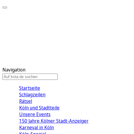
Mein KStA
Meine Artikel
Meine Region
Meine Newsletter
Mein KStA PLUS
Mein E-Paper
Navigation
Startseite
Schlagzeilen
Rätsel
Köln und Stadtteile
Unsere Events
150 Jahre Kölner Stadt-Anzeiger
Karneval in Köln