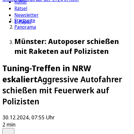
Kultur
Rätsel
Newsletter
Startseite
E-Paper
Panorama
Münster: Autoposer schießen
mit Raketen auf Polizisten
Tuning-Treffen in NRW
eskaliert
Aggressive Autofahrer
schießen mit Feuerwerk auf
Polizisten
30.12.2024, 07:55 Uhr
2 min
Auf Google bevorzugen