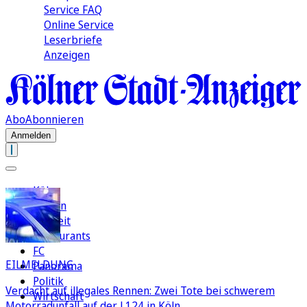
Service FAQ
Online Service
Leserbriefe
Anzeigen
Abo
Abonnieren
Anmelden
Köln
Region
Freizeit
Restaurants
FC
EILMELDUNG
Panorama
Politik
Verdacht auf illegales Rennen: Zwei Tote bei schwerem
Wirtschaft
Motorradunfall auf der L124 in Köln