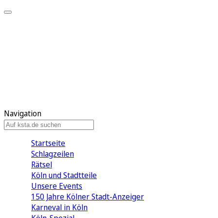
Mein KStA
Meine Artikel
Meine Region
Meine Newsletter
Mein KStA PLUS
Mein E-Paper
Navigation
Startseite
Schlagzeilen
Rätsel
Köln und Stadtteile
Unsere Events
150 Jahre Kölner Stadt-Anzeiger
Karneval in Köln