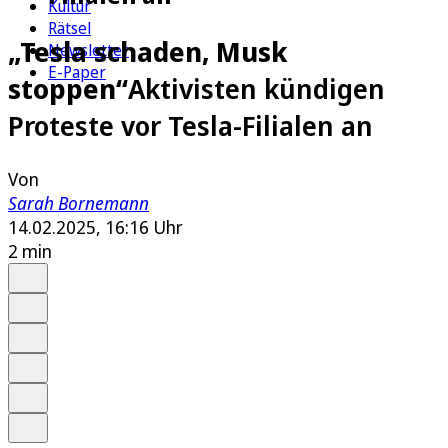
Kultur
Rätsel
„Tesla schaden, Musk
Newsletter
E-Paper
stoppen“
Aktivisten kündigen
Proteste vor Tesla-Filialen an
Von
Sarah Bornemann
14.02.2025, 16:16 Uhr
2 min
Auf Google bevorzugen
Anhören
Schrift
Merken
Drucken
Teilen