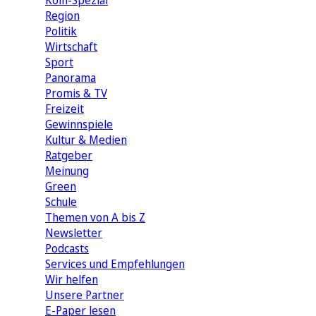
Köln-Spezial
Region
Politik
Wirtschaft
Sport
Panorama
Promis & TV
Freizeit
Gewinnspiele
Kultur & Medien
Ratgeber
Meinung
Green
Schule
Themen von A bis Z
Newsletter
Podcasts
Services und Empfehlungen
Wir helfen
Unsere Partner
E-Paper lesen