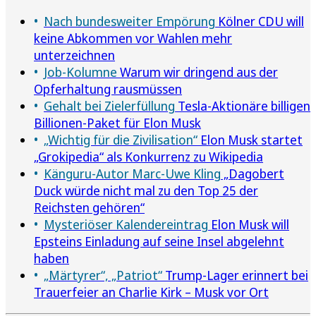
Nach bundesweiter Empörung
Kölner CDU will
keine Abkommen vor Wahlen mehr
unterzeichnen
Job-Kolumne
Warum wir dringend aus der
Opferhaltung rausmüssen
Gehalt bei Zielerfüllung
Tesla-Aktionäre billigen
Billionen-Paket für Elon Musk
„Wichtig für die Zivilisation“
Elon Musk startet
„Grokipedia“ als Konkurrenz zu Wikipedia
Känguru-Autor Marc-Uwe Kling
„Dagobert
Duck würde nicht mal zu den Top 25 der
Reichsten gehören“
Mysteriöser Kalendereintrag
Elon Musk will
Epsteins Einladung auf seine Insel abgelehnt
haben
„Märtyrer“, „Patriot“
Trump-Lager erinnert bei
Trauerfeier an Charlie Kirk – Musk vor Ort