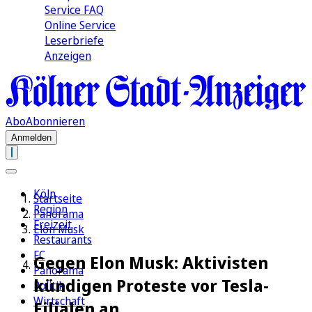
Service FAQ
Online Service
Leserbriefe
Anzeigen
Abo
Abonnieren
Anmelden
Köln
Startseite
Region
Panorama
Freizeit
Elon Musk
Restaurants
FC
Gegen Elon Musk: Aktivisten
Panorama
kündigen Proteste vor Tesla-
Politik
Wirtschaft
Filialen an