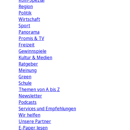
Köln-Spezial
Region
Politik
Wirtschaft
Sport
Panorama
Promis & TV
Freizeit
Gewinnspiele
Kultur & Medien
Ratgeber
Meinung
Green
Schule
Themen von A bis Z
Newsletter
Podcasts
Services und Empfehlungen
Wir helfen
Unsere Partner
E-Paper lesen