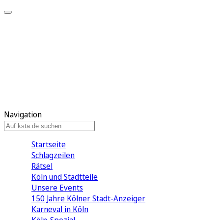
Mein KStA
Meine Artikel
Meine Region
Meine Newsletter
Mein KStA PLUS
Mein E-Paper
Navigation
Startseite
Schlagzeilen
Rätsel
Köln und Stadtteile
Unsere Events
150 Jahre Kölner Stadt-Anzeiger
Karneval in Köln