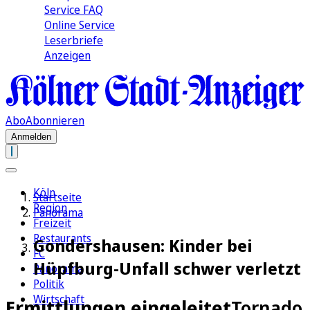
Service FAQ
Online Service
Leserbriefe
Anzeigen
Abo
Abonnieren
Anmelden
Köln
Startseite
Region
Panorama
Freizeit
Restaurants
Gondershausen: Kinder bei
FC
Hüpfburg-Unfall schwer verletzt
Panorama
Politik
Wirtschaft
Ermittlungen eingeleitet
Tornado