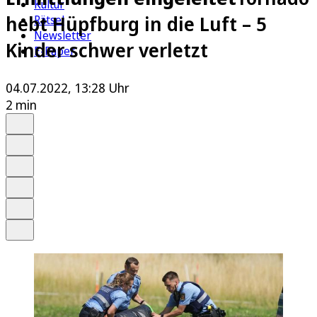
Kultur
hebt Hüpfburg in die Luft – 5
Rätsel
Newsletter
Kinder schwer verletzt
E-Paper
04.07.2022, 13:28 Uhr
2 min
Auf Google bevorzugen
Anhören
Schrift
Merken
Drucken
Teilen