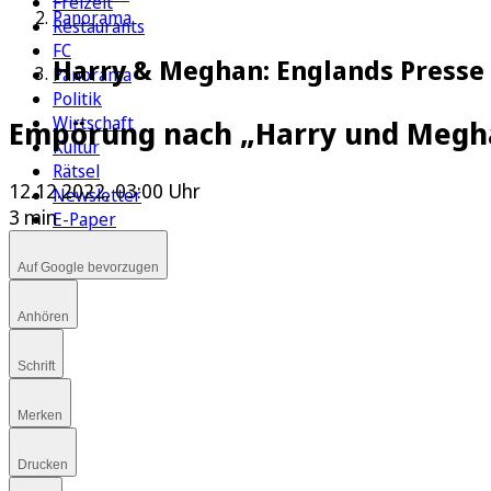
Freizeit
Panorama
Restaurants
FC
Harry & Meghan: Englands Presse 
Panorama
Politik
Wirtschaft
Empörung nach „Harry und Megh
Kultur
Rätsel
12.12.2022, 03:00 Uhr
Newsletter
3 min
E-Paper
Auf Google bevorzugen
Anhören
Schrift
Merken
Drucken