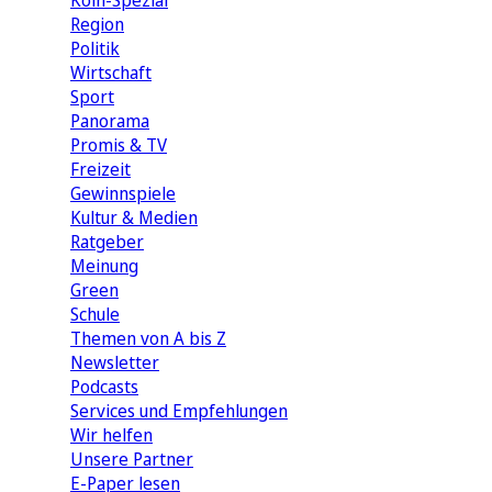
Köln-Spezial
Region
Politik
Wirtschaft
Sport
Panorama
Promis & TV
Freizeit
Gewinnspiele
Kultur & Medien
Ratgeber
Meinung
Green
Schule
Themen von A bis Z
Newsletter
Podcasts
Services und Empfehlungen
Wir helfen
Unsere Partner
E-Paper lesen