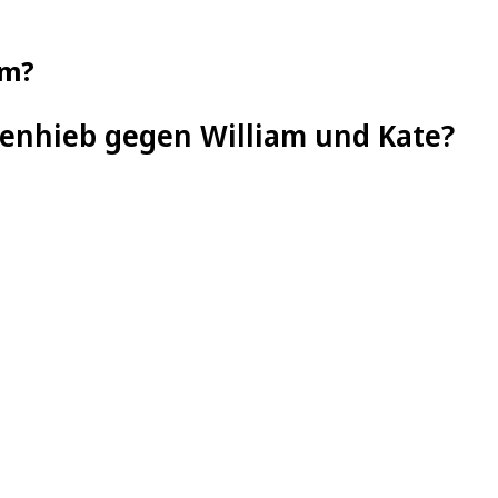
am?
itenhieb gegen William und Kate?