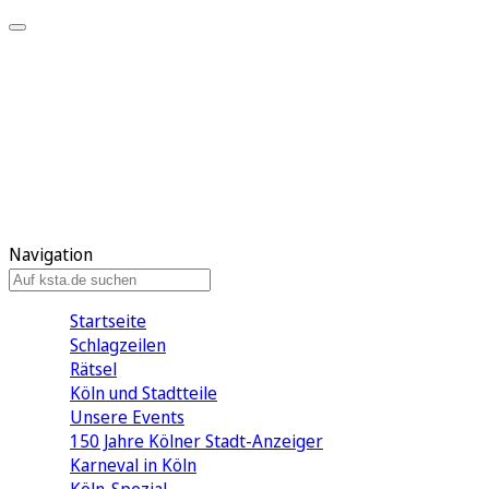
Mein KStA
Meine Artikel
Meine Region
Meine Newsletter
Mein KStA PLUS
Mein E-Paper
Navigation
Startseite
Schlagzeilen
Rätsel
Köln und Stadtteile
Unsere Events
150 Jahre Kölner Stadt-Anzeiger
Karneval in Köln