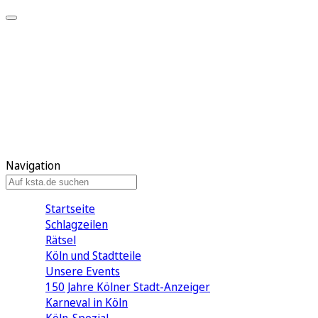
Mein KStA
Meine Artikel
Meine Region
Meine Newsletter
Mein KStA PLUS
Mein E-Paper
Navigation
Startseite
Schlagzeilen
Rätsel
Köln und Stadtteile
Unsere Events
150 Jahre Kölner Stadt-Anzeiger
Karneval in Köln