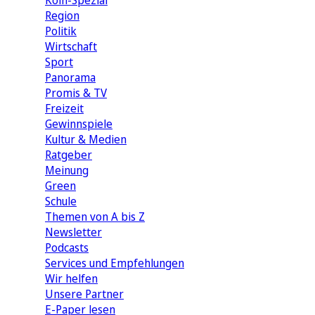
Köln-Spezial
Region
Politik
Wirtschaft
Sport
Panorama
Promis & TV
Freizeit
Gewinnspiele
Kultur & Medien
Ratgeber
Meinung
Green
Schule
Themen von A bis Z
Newsletter
Podcasts
Services und Empfehlungen
Wir helfen
Unsere Partner
E-Paper lesen