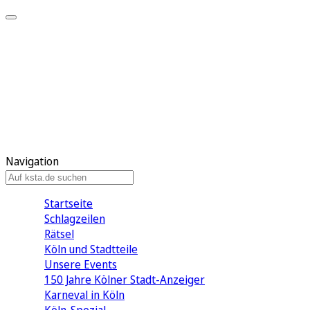
Mein KStA
Meine Artikel
Meine Region
Meine Newsletter
Mein KStA PLUS
Mein E-Paper
Navigation
Startseite
Schlagzeilen
Rätsel
Köln und Stadtteile
Unsere Events
150 Jahre Kölner Stadt-Anzeiger
Karneval in Köln