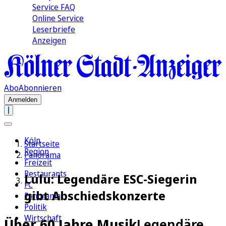
Service FAQ
Online Service
Leserbriefe
Anzeigen
Abo
Abonnieren
Anmelden
Köln
Startseite
Region
Panorama
Freizeit
Restaurants
Lulu: Legendäre ESC-Siegerin
FC
gibt Abschiedskonzerte
Panorama
Politik
Wirtschaft
Über 60 Jahre Musik
Legendäre