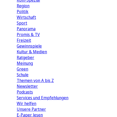
Köln-Spezial
Region
Politik
Wirtschaft
Sport
Panorama
Promis & TV
Freizeit
Gewinnspiele
Kultur & Medien
Ratgeber
Meinung
Green
Schule
Themen von A bis Z
Newsletter
Podcasts
Services und Empfehlungen
Wir helfen
Unsere Partner
E-Paper lesen