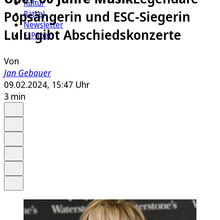
Kultur
Popsängerin und ESC-Siegerin
Rätsel
Newsletter
Lulu gibt Abschiedskonzerte
E-Paper
Von
Jan Gebauer
09.02.2024, 15:47 Uhr
3 min
Auf Google bevorzugen
Anhören
Schrift
Merken
Drucken
Teilen