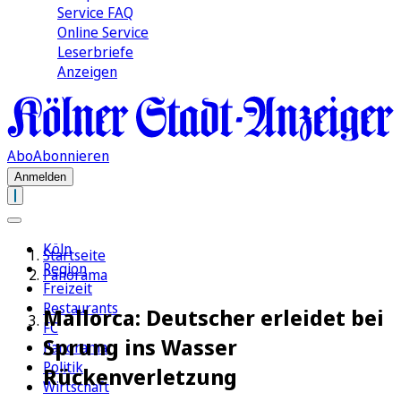
Service FAQ
Online Service
Leserbriefe
Anzeigen
Abo
Abonnieren
Anmelden
Köln
Startseite
Region
Panorama
Freizeit
Restaurants
Mallorca: Deutscher erleidet bei
FC
Sprung ins Wasser
Panorama
Politik
Rückenverletzung
Wirtschaft