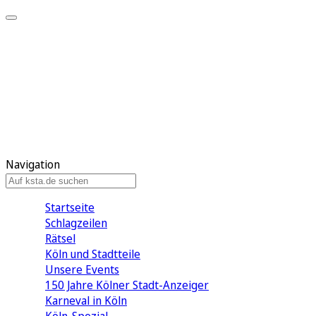
Mein KStA
Meine Artikel
Meine Region
Meine Newsletter
Mein KStA PLUS
Mein E-Paper
Navigation
Startseite
Schlagzeilen
Rätsel
Köln und Stadtteile
Unsere Events
150 Jahre Kölner Stadt-Anzeiger
Karneval in Köln