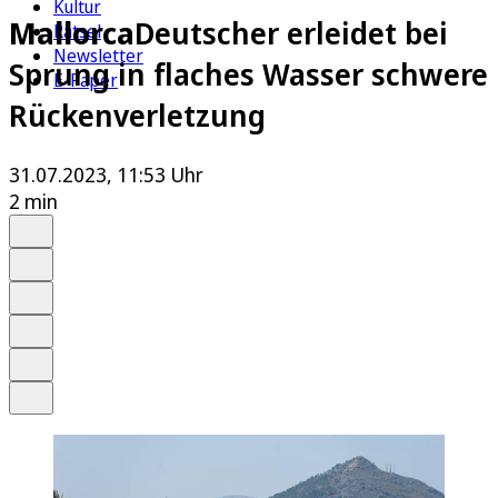
Kultur
Mallorca
Deutscher erleidet bei
Rätsel
Newsletter
Sprung in flaches Wasser schwere
E-Paper
Rückenverletzung
31.07.2023, 11:53 Uhr
2 min
Auf Google bevorzugen
Anhören
Schrift
Merken
Drucken
Teilen