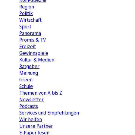
Köln-Spezial
Region
Politik
Wirtschaft
Sport
Panorama
Promis & TV
Freizeit
Gewinnspiele
Kultur & Medien
Ratgeber
Meinung
Green
Schule
Themen von A bis Z
Newsletter
Podcasts
Services und Empfehlungen
Wir helfen
Unsere Partner
E-Paper lesen