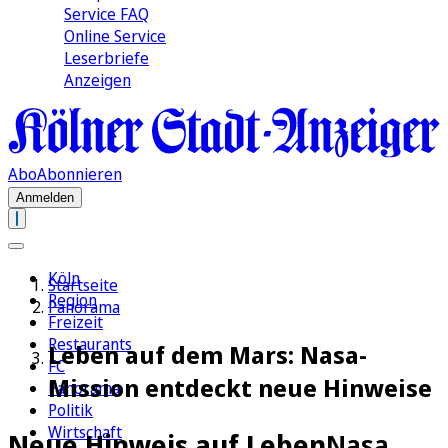
Service FAQ
Online Service
Leserbriefe
Anzeigen
Abo
Abonnieren
Anmelden
Köln
Startseite
Region
Panorama
Freizeit
Restaurants
Leben auf dem Mars: Nasa-
FC
Mission entdeckt neue Hinweise
Panorama
Politik
Wirtschaft
Neue Hinweis auf Leben
Nasa