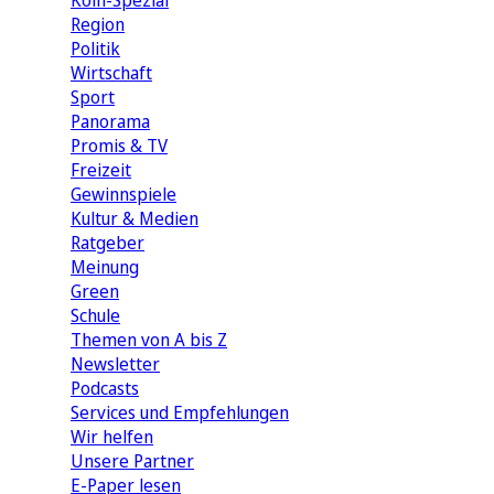
Köln-Spezial
Region
Politik
Wirtschaft
Sport
Panorama
Promis & TV
Freizeit
Gewinnspiele
Kultur & Medien
Ratgeber
Meinung
Green
Schule
Themen von A bis Z
Newsletter
Podcasts
Services und Empfehlungen
Wir helfen
Unsere Partner
E-Paper lesen