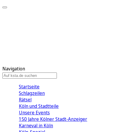
Mein KStA
Meine Artikel
Meine Region
Meine Newsletter
Mein KStA PLUS
Mein E-Paper
Navigation
Startseite
Schlagzeilen
Rätsel
Köln und Stadtteile
Unsere Events
150 Jahre Kölner Stadt-Anzeiger
Karneval in Köln