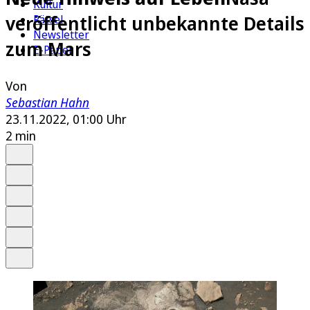
Kultur
veröffentlicht unbekannte Details
Rätsel
Newsletter
zum Mars
E-Paper
Von
Sebastian Hahn
23.11.2022, 01:00 Uhr
2 min
Auf Google bevorzugen
Anhören
Schrift
Merken
Drucken
Teilen