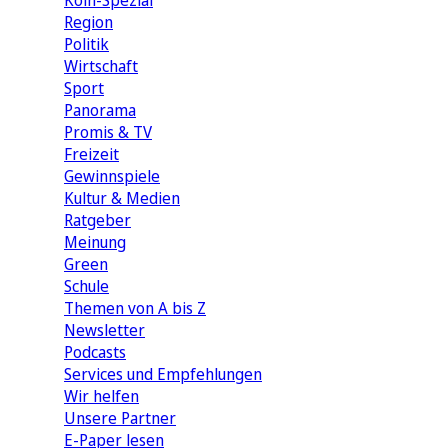
Köln-Spezial
Region
Politik
Wirtschaft
Sport
Panorama
Promis & TV
Freizeit
Gewinnspiele
Kultur & Medien
Ratgeber
Meinung
Green
Schule
Themen von A bis Z
Newsletter
Podcasts
Services und Empfehlungen
Wir helfen
Unsere Partner
E-Paper lesen