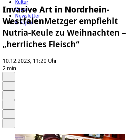
Kultur
Invasive Art in Nordrhein-
Rätsel
Newsletter
Westfalen
Metzger empfiehlt
E-Paper
Nutria-Keule zu Weihnachten –
„herrliches Fleisch“
10.12.2023, 11:20 Uhr
2 min
Auf Google bevorzugen
Anhören
Schrift
Merken
Drucken
Teilen