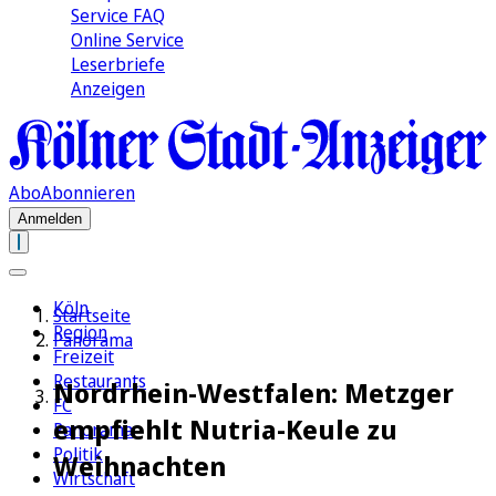
Service FAQ
Online Service
Leserbriefe
Anzeigen
Abo
Abonnieren
Anmelden
Köln
Startseite
Region
Panorama
Freizeit
Restaurants
Nordrhein-Westfalen: Metzger
FC
empfiehlt Nutria-Keule zu
Panorama
Politik
Weihnachten
Wirtschaft