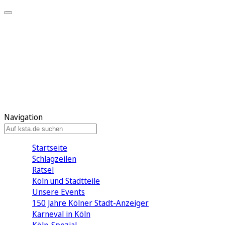
Mein KStA
Meine Artikel
Meine Region
Meine Newsletter
Mein KStA PLUS
Mein E-Paper
Navigation
Startseite
Schlagzeilen
Rätsel
Köln und Stadtteile
Unsere Events
150 Jahre Kölner Stadt-Anzeiger
Karneval in Köln