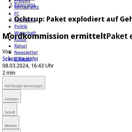
Freizeit
Panorama
Restaurants
FC
Ochtrup: Paket explodiert auf Ge
Panorama
Politik
Wirtschaft
Mordkommission ermittelt
Paket 
Kultur
Rätsel
Von
Newsletter
Sebastian Hahn
E-Paper
08.03.2024, 16:43 Uhr
2 min
Auf Google bevorzugen
Anhören
Schrift
Merken