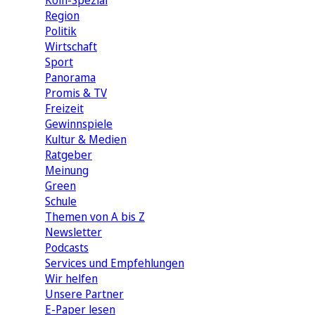
Köln-Spezial
Region
Politik
Wirtschaft
Sport
Panorama
Promis & TV
Freizeit
Gewinnspiele
Kultur & Medien
Ratgeber
Meinung
Green
Schule
Themen von A bis Z
Newsletter
Podcasts
Services und Empfehlungen
Wir helfen
Unsere Partner
E-Paper lesen