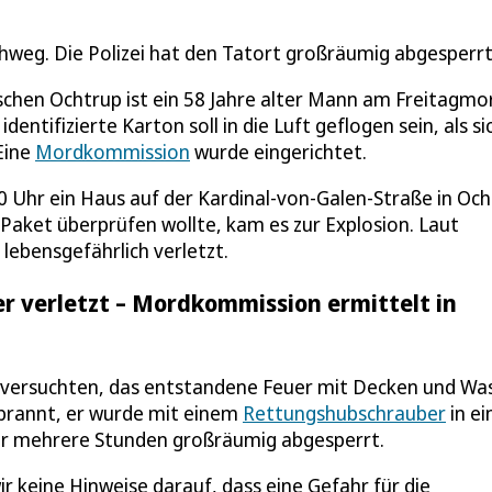
weg. Die Polizei hat den Tatort großräumig abgesperrt
ischen Ochtrup ist ein 58 Jahre alter Mann am Freitagm
entifizierte Karton soll in die Luft geflogen sein, als si
Eine
Mordkommission
wurde eingerichtet.
0 Uhr ein Haus auf der Kardinal-von-Galen-Straße in Oc
Paket überprüfen wollte, kam es zur Explosion. Laut
lebensgefährlich verletzt.
 verletzt – Mordkommission ermittelt in
d versuchten, das entstandene Feuer mit Decken und Wa
ebrannt, er wurde mit einem
Rettungshubschrauber
in ei
ür mehrere Stunden großräumig abgesperrt.
 keine Hinweise darauf, dass eine Gefahr für die