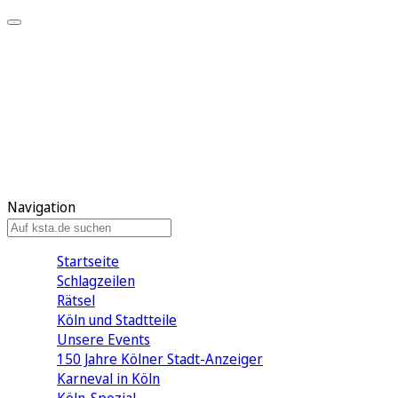
Mein KStA
Meine Artikel
Meine Region
Meine Newsletter
Mein KStA PLUS
Mein E-Paper
Navigation
Startseite
Schlagzeilen
Rätsel
Köln und Stadtteile
Unsere Events
150 Jahre Kölner Stadt-Anzeiger
Karneval in Köln