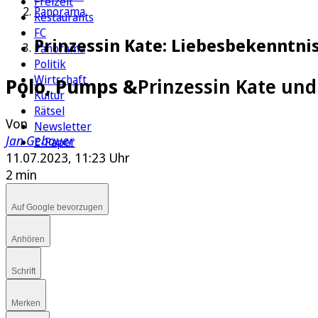
Freizeit
Panorama
Restaurants
FC
Prinzessin Kate: Liebesbekenntni
Panorama
Politik
Wirtschaft
Polo, Pumps &
Prinzessin Kate und
Kultur
Rätsel
Von
Newsletter
Jan Gebauer
E-Paper
11.07.2023, 11:23 Uhr
2 min
Auf Google bevorzugen
Anhören
Schrift
Merken