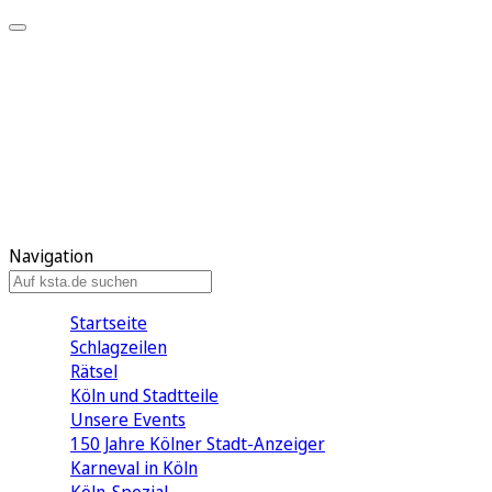
Mein KStA
Meine Artikel
Meine Region
Meine Newsletter
Mein KStA PLUS
Mein E-Paper
Navigation
Startseite
Schlagzeilen
Rätsel
Köln und Stadtteile
Unsere Events
150 Jahre Kölner Stadt-Anzeiger
Karneval in Köln