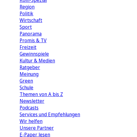
Köln-Spezial
Region
Politik
Wirtschaft
Sport
Panorama
Promis & TV
Freizeit
Gewinnspiele
Kultur & Medien
Ratgeber
Meinung
Green
Schule
Themen von A bis Z
Newsletter
Podcasts
Services und Empfehlungen
Wir helfen
Unsere Partner
E-Paper lesen