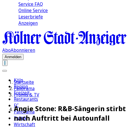
Service FAQ
Online Service
Leserbriefe
Anzeigen
Abo
Abonnieren
Anmelden
Köln
Startseite
Region
Panorama
Freizeit
Promis & TV
Restaurants
FC
Angie Stone: R&B-Sängerin stirbt
Panorama
nach Auftritt bei Autounfall
Politik
Wirtschaft