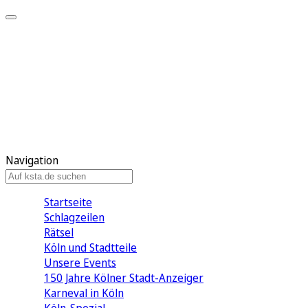
Mein KStA
Meine Artikel
Meine Region
Meine Newsletter
Mein KStA PLUS
Mein E-Paper
Navigation
Startseite
Schlagzeilen
Rätsel
Köln und Stadtteile
Unsere Events
150 Jahre Kölner Stadt-Anzeiger
Karneval in Köln