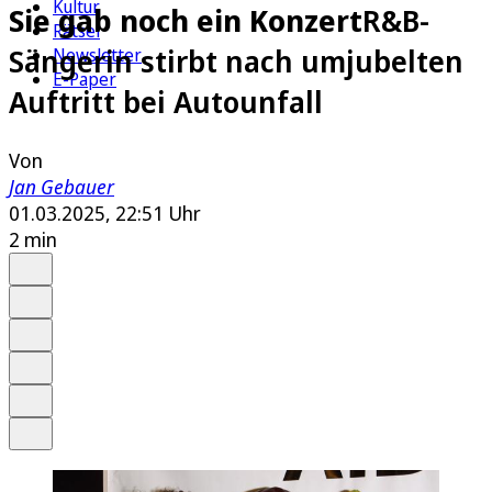
Kultur
Sie gab noch ein Konzert
R&B-
Rätsel
Sängerin stirbt nach umjubelten
Newsletter
E-Paper
Auftritt bei Autounfall
Von
Jan Gebauer
01.03.2025, 22:51 Uhr
2 min
Auf Google bevorzugen
Anhören
Schrift
Merken
Drucken
Teilen