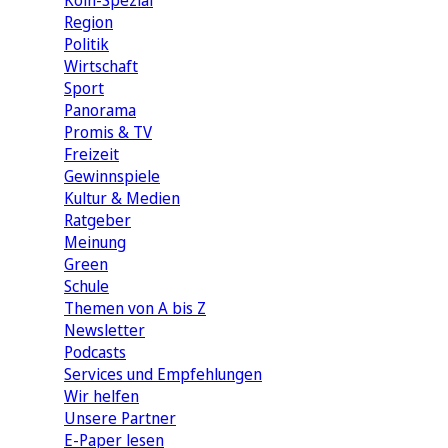
Köln-Spezial
Region
Politik
Wirtschaft
Sport
Panorama
Promis & TV
Freizeit
Gewinnspiele
Kultur & Medien
Ratgeber
Meinung
Green
Schule
Themen von A bis Z
Newsletter
Podcasts
Services und Empfehlungen
Wir helfen
Unsere Partner
E-Paper lesen