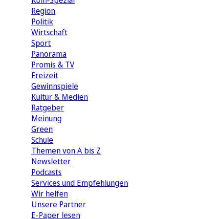
Köln-Spezial
Region
Politik
Wirtschaft
Sport
Panorama
Promis & TV
Freizeit
Gewinnspiele
Kultur & Medien
Ratgeber
Meinung
Green
Schule
Themen von A bis Z
Newsletter
Podcasts
Services und Empfehlungen
Wir helfen
Unsere Partner
E-Paper lesen