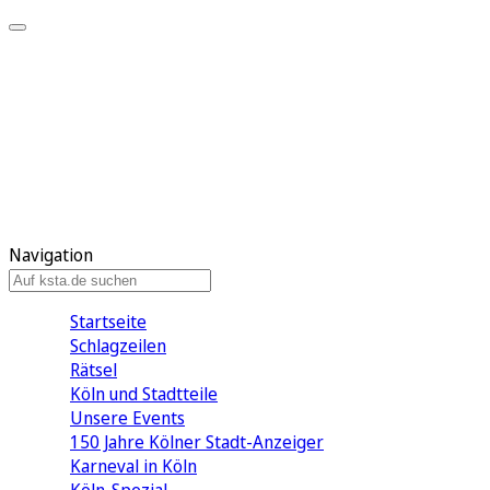
Mein KStA
Meine Artikel
Meine Region
Meine Newsletter
Mein KStA PLUS
Mein E-Paper
Navigation
Startseite
Schlagzeilen
Rätsel
Köln und Stadtteile
Unsere Events
150 Jahre Kölner Stadt-Anzeiger
Karneval in Köln