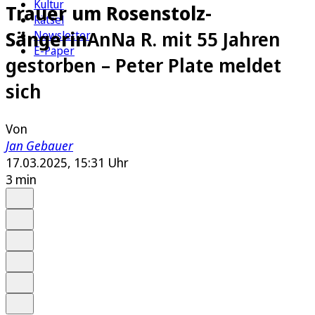
Kultur
Trauer um Rosenstolz-
Rätsel
Sängerin
AnNa R. mit 55 Jahren
Newsletter
E-Paper
gestorben – Peter Plate meldet
sich
Von
Jan Gebauer
17.03.2025, 15:31 Uhr
3 min
Auf Google bevorzugen
Anhören
Schrift
Merken
Drucken
Teilen