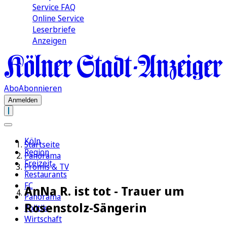
Service FAQ
Online Service
Leserbriefe
Anzeigen
Abo
Abonnieren
Anmelden
Köln
Startseite
Region
Panorama
Freizeit
Promis & TV
Restaurants
FC
AnNa R. ist tot - Trauer um
Panorama
Rosenstolz-Sängerin
Politik
Wirtschaft